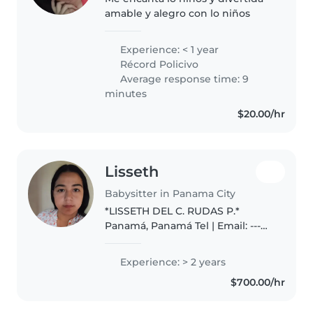
amable y alegro con lo niños
Experience: < 1 year
Récord Policivo
Average response time: 9
minutes
$20.00/hr
Lisseth
Babysitter in Panama City
*LISSETH DEL C. RUDAS P.*
Panamá, Panamá Tel | Email: ---
*PERFIL PROFESIONAL* Técnico
Superior en Enfermería con 2
Experience: > 2 years
años de experiencia en cuidado
$700.00/hr
infantil y atención en el hogar...