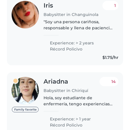
Iris
1
Babysitter in Changuinola
"Soy una persona cariñosa,
responsable y llena de paciencia.
Disfruto trabajar con niños
porque creo en el poder del
Experience: > 2 years
cariño, el juego y el aprendizaje
Récord Policivo
en cada etapa de su
$1.75/hr
crecimiento...
Ariadna
14
Babysitter in Chiriquí
Hola, soy estudiante de
enfermería, tengo experiencias
con niños y limpieza del hogar
Family favorite
incluyendo las mascotas. Soy
Experience: > 1 year
responsable, puntual,
Récord Policivo
respetuosa, paciente, amable.