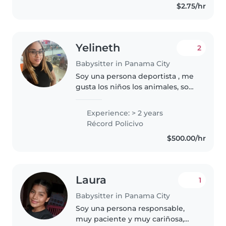
$2.75/hr
Estoy disponible..
Yelineth
2
Babysitter in Panama City
Soy una persona deportista , me
gusta los niños los animales, soy
muy respetuosa, responsable
Aparte de eso estudios
Experience: > 2 years
criminalistica una oportunidad
Récord Policivo
que tengo y de salir adelante..
$500.00/hr
Laura
1
Babysitter in Panama City
Soy una persona responsable,
muy paciente y muy cariñosa,