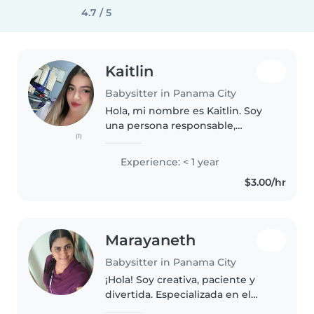
4.7 / 5
Kaitlin
Babysitter in Panama City
Hola, mi nombre es Kaitlin. Soy
una persona responsable,
(1)
cariñosa y respetuosa con
mucho amor por los niños. Me
Experience: < 1 year
gusta crear un ambiente seguro
$3.00/hr
y divertido donde los pequeños
se sientan..
Marayaneth
Babysitter in Panama City
¡Hola! Soy creativa, paciente y
divertida. Especializada en el
cuidado de bebés, con