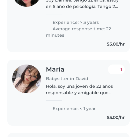
en 5 año de psicología. Tengo 2
hermanos, 4 gatos y 1 perro. Me
gusta la playa, los road trips, ver
Experience: > 3 years
atardeceres, salir a comer.
Average response time: 22
Experiencia verificable
minutes
$5.00/hr
María
1
Babysitter in David
Hola, soy una joven de 22 años
responsable y amigable que
disfruta de pasar tiempo con los
niños. Me encanta pasar tiempo
Experience: < 1 year
con los niños, jugar y sobre todo
$5.00/hr
la música y realizar actividades..