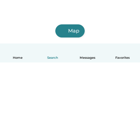
Map
Home
Search
Messages
Favorites
English
How it works
Help
Terms & Privacy
Pricing
Company details
Babysits for Work
Community standards