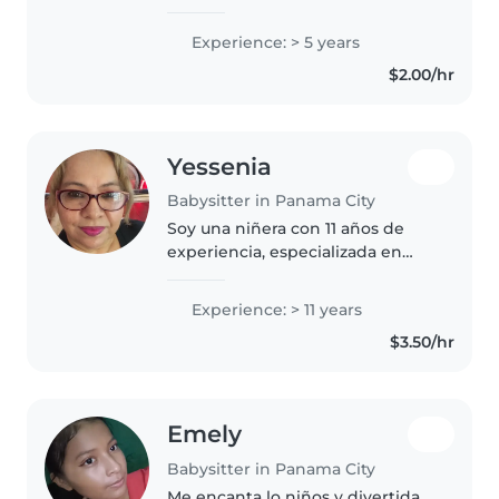
especialmente con los niños.
Tengo experiencia como niñera y
Experience: > 5 years
nana, cuidando niños de
$2.00/hr
diferentes edades, y también en
limpieza..
Yessenia
Babysitter in Panama City
Soy una niñera con 11 años de
experiencia, especializada en
niños en edad escolar. Me
encanta organizar manualidades
Experience: > 11 years
y ayudar con tareas. Disfruto de
$3.50/hr
cocinar, cuidar mascotas y
mantener..
Emely
Babysitter in Panama City
Me encanta lo niños y divertida