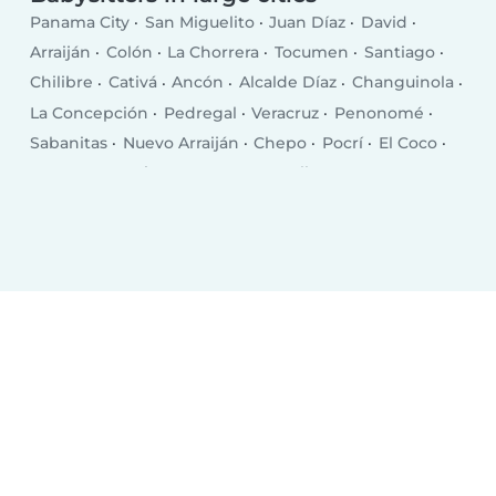
Panama City
San Miguelito
Juan Díaz
David
Arraiján
Colón
La Chorrera
Tocumen
Santiago
Chilibre
Cativá
Ancón
Alcalde Díaz
Changuinola
La Concepción
Pedregal
Veracruz
Penonomé
Sabanitas
Nuevo Arraiján
Chepo
Pocrí
El Coco
San Juan Bautista
Puerto Armuelles
Las Lomas
El Empalme
Monagrillo
Volcán
Llano Bonito
Chitré
Las Tablas
Puerto Pilón
Almirante
Vista Alegre
Aguadulce
Canto del Llano