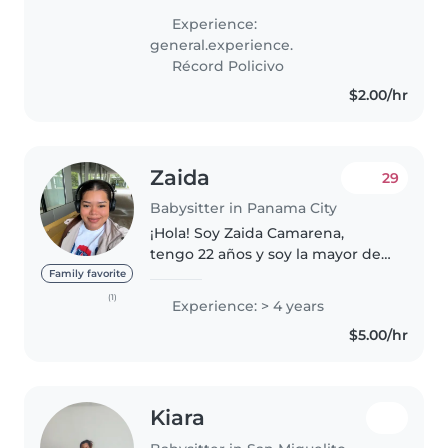
habilidades en manualidades,
Experience:
música y juegos. Cuento con
general.experience.
certificación básica en primeros
Récord Policivo
auxilios...
$2.00/hr
Zaida
29
Babysitter in Panama City
¡Hola! Soy Zaida Camarena,
tengo 22 años y soy la mayor de
mis hermanos. Tengo
Family favorite
experiencia cuidando bebés,
(1)
Experience: > 4 years
niños y adolescentes, y disfruto
$5.00/hr
mucho compartir tiempo con
ellos. Soy paciente,..
Kiara