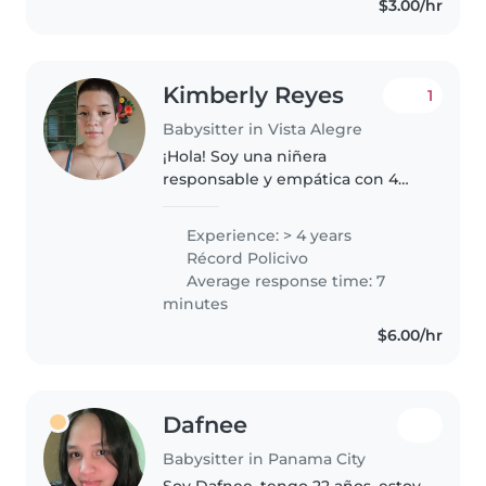
$3.00/hr
Kimberly Reyes
1
Babysitter in Vista Alegre
¡Hola! Soy una niñera
responsable y empática con 4
años de experiencia cuidando
niños de todas las edades. Me
Experience: > 4 years
encanta dibujar, hacer
Récord Policivo
manualidades, tocar música y
Average response time: 7
jugar. También estoy..
minutes
$6.00/hr
Dafnee
Babysitter in Panama City
Soy Dafnee, tengo 22 años, estoy