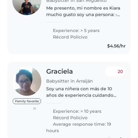
Babysitter in San Miguelito
Me presento, mi nombre es Kiara
mucho gusto soy una persona: •
responsable •respetuosa •
agradable •tranquila •alegre
Experience: > 5 years
•amorosa •paciente •puntual Me
Récord Policivo
encantan los niños tengo 5 años..
$4.56/hr
Graciela
20
Babysitter in Arraiján
Soy una niñera con más de 10
años de experiencia cuidando
niños de todas las edades, desde
Family favorite
bebés hasta adolescentes. Soy
(1)
Experience: > 10 years
una persona responsable,
Récord Policivo
amigable y paciente que disfruta
Average response time: 19
mucho..
hours