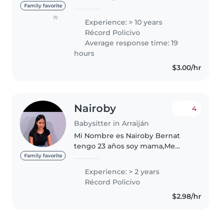
niños de todas las edades, desde
Family favorite
bebés hasta adolescentes. Soy
(1)
Experience: > 10 years
una persona responsable,
Récord Policivo
amigable y paciente que disfruta
Average response time: 19
mucho..
hours
$3.00/hr
Nairoby
4
Babysitter in Arraiján
Mi Nombre es Nairoby Bernat
tengo 23 años soy mama,Me
caracterizo por mi empatía,
Family favorite
respeto y determinación. Cada
Experience: > 2 years
día me esfuerzo por crecer
Récord Policivo
personal y profesionalmente,
$2.98/hr
guiada por valores..