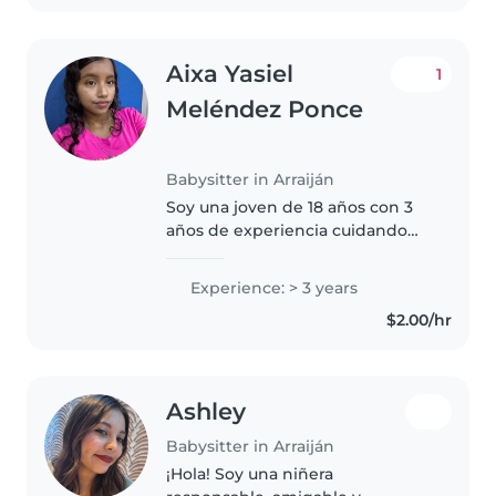
me encanta..
Aixa Yasiel
1
Meléndez Ponce
Babysitter in Arraiján
Soy una joven de 18 años con 3
años de experiencia cuidando
niños desde bebés hasta
adolescentes. Me considero una
Experience: > 3 years
persona divertida, responsable y
$2.00/hr
paciente. Puedo leer cuentos,
jugar..
Ashley
Babysitter in Arraiján
¡Hola! Soy una niñera