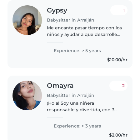
Gypsy
1
Babysitter in Arraiján
Me encanta pasar tiempo con los
niños y ayudar a que desarrollen
sus habilidades y talentos. Tengo
5 años de experiencia cuidando
Experience: > 5 years
niños de diferentes edades,
$10.00/hr
desde bebés hasta niños..
Omayra
2
Babysitter in Arraiján
¡Hola! Soy una niñera
responsable y divertida, con 3
años de experiencia cuidando
bebés, niños pequeños y
Experience: > 3 years
preescolares. Tengo experiencia
$2.00/hr
trabajando con niños con TDAH y