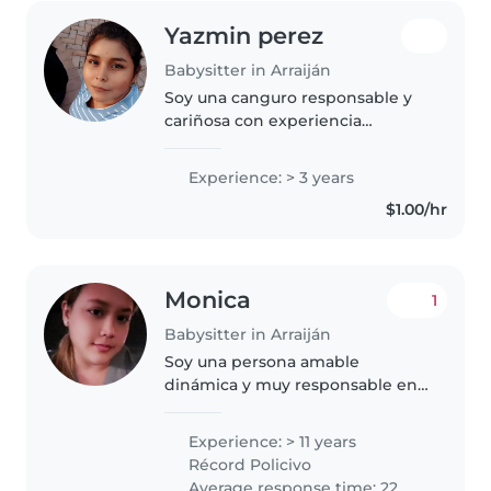
Yazmin perez
Babysitter in Arraiján
Soy una canguro responsable y
cariñosa con experiencia
cuidando niños pequeños. Tengo
3 años de experiencia y me
Experience: > 3 years
encanta jugar y pasar tiempo
$1.00/hr
con ellos. Me siento cómoda con
mascotas..
Monica
1
Babysitter in Arraiján
Soy una persona amable
dinámica y muy responsable en
mis labores y con el cuidado de
los nin̈os y el hogar me adacto a
Experience: > 11 years
cualquier ambiente laboral
Récord Policivo
conservo la calma en toda
Average response time: 22