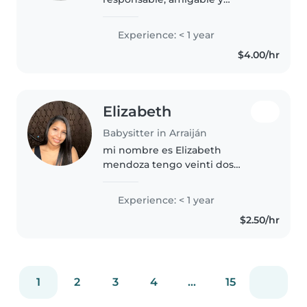
paciente, ideal para cuidar a tus
hijos en tu hogar. Aunque no
Experience: < 1 year
tengo experiencia formal, tengo
$4.00/hr
habilidades como leer cuentos,
hacer manualidades..
Elizabeth
Babysitter in Arraiján
mi nombre es Elizabeth
mendoza tengo veinti dos
años;soy una persona cariñosa,
amable, responsable y sobre
Experience: < 1 year
todo respetuosa. me gusta
$2.50/hr
mucho la comunicación.
1
2
3
4
...
15