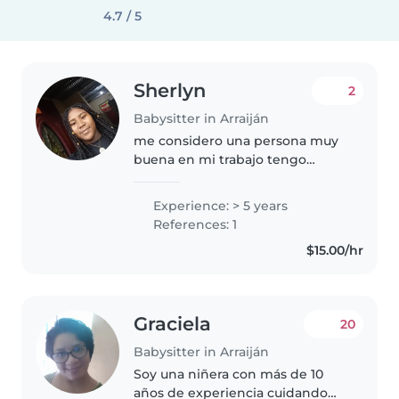
4.7 / 5
Sherlyn
2
Babysitter in Arraiján
me considero una persona muy
buena en mi trabajo tengo
experiencia amor a los niños me
gusta q se sientan bien conmigo
Experience: > 5 years
me gusta ayudar que sientan
References: 1
confianza en mi me gusta jugar
$15.00/hr
mucho..
Graciela
20
Babysitter in Arraiján
Soy una niñera con más de 10
años de experiencia cuidando