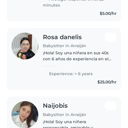
situación..
minutes
$5.00/hr
Rosa danelis
Babysitter in Arraiján
¡Hola! Soy una niñera en sus 40s
con 6 años de experiencia en el
cuidado de bebés. Tengo
experiencia con niños que
Experience: > 6 years
tienen necesidades especiales,
$25.00/hr
incluyendo trastornos del sueño,
asma,..
Naijobis
Babysitter in Arraiján
¡Hola! Soy una niñera
responsable, amigable y