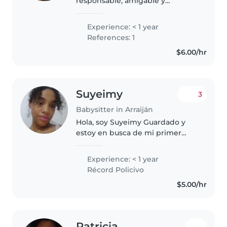
responsable, amigable y
paciente, en mis 20s, con
habilidades en lectura, idiomas y
Experience: < 1 year
juegos. Tengo experiencia con
References: 1
niños en edad escolar. Me
$6.00/hr
encanta trabajar con..
Suyeimy
3
Babysitter in Arraiján
Hola, soy Suyeimy Guardado y
estoy en busca de mi primer
trabajo como niñera. Aunque no
cuento con experiencia formal,
Experience: < 1 year
soy una persona responsable,
Récord Policivo
atenta y con gran disposición
$5.00/hr
para..
Patricia