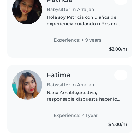
Babysitter in Arraiján
Hola soy Patricia con 9 años de
experiencia cuidando niños en
edad preescolar, escolar y
adolescentes. Apoyarlos en su
Experience: > 9 years
cuidado diarios y tareas escolares
$2.00/hr
. También estoy cómodo/a con..
Fatima
Babysitter in Arraiján
Nana Amable,creativa,
responsable dispuesta hacer lo
solicitado Divertida con los niños
Experience: < 1 year
$4.00/hr