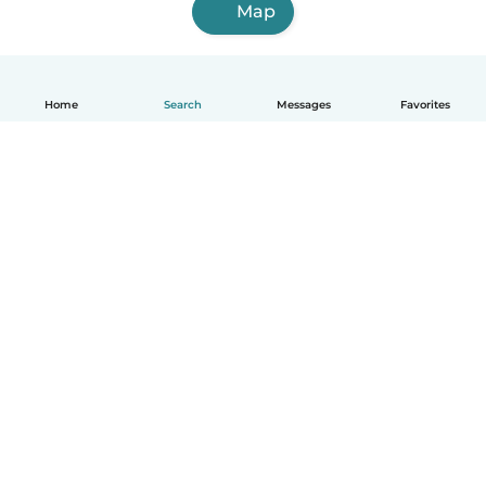
Map
Home
Search
Messages
Favorites
English
How it works
Help
Terms & Privacy
Pricing
Company details
Babysits for Work
Community standards