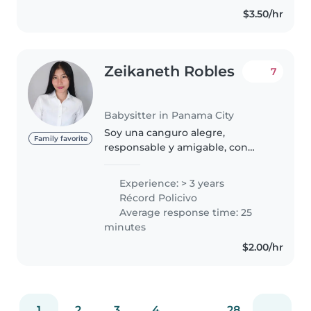
también fomentar el desarrollo..
$3.50/hr
Zeikaneth Robles
7
Babysitter in Panama City
Soy una canguro alegre,
Family favorite
responsable y amigable, con
experiencia cuidando niños de
todas las edades, desde bebés
Experience: > 3 years
hasta escolares. Actualmente soy
Récord Policivo
estudiante de educación
Average response time: 25
preescolar..
minutes
$2.00/hr
1
2
3
4
...
28