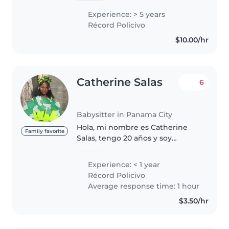
experiencia en el cuidado de
Experience: > 5 years
niños. Actualmente, estoy en mi
Récord Policivo
proceso de trabajo de grado
$10.00/hr
para..
Catherine Salas
6
Babysitter in Panama City
Hola, mi nombre es Catherine
Family favorite
Salas, tengo 20 años y soy
estudiante universitaria de
Educación Preescolar (turno
Experience: < 1 year
nocturno) cursando el 3 año de
Récord Policivo
la carrera. Me considero una
Average response time: 1 hour
persona..
$3.50/hr