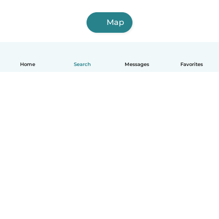
Map
Home
Search
Messages
Favorites
English
How it works
Help
Terms & Privacy
Pricing
Company details
Babysits for Work
Community standards