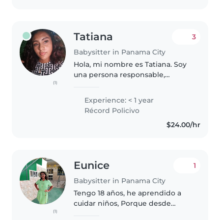
Tatiana
3
Babysitter in Panama City
Hola, mi nombre es Tatiana. Soy
una persona responsable,
(1)
paciente y cariñosa, con mucho
interés en el cuidado de niños.
Experience: < 1 year
Me gusta crear un ambiente
Récord Policivo
seguro, divertido y educativo,
$24.00/hr
ayudando..
Eunice
1
Babysitter in Panama City
Tengo 18 años, he aprendido a
cuidar niños, Porque desde
(1)
pequeña he estado rodeada de