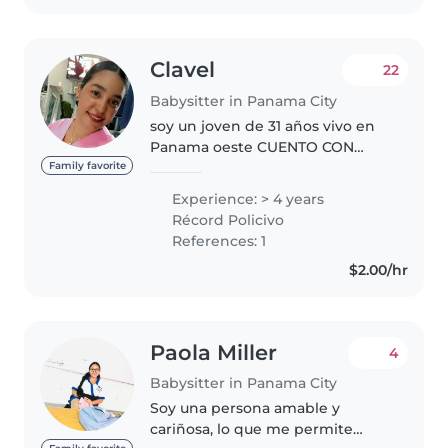
Clavel
22
Babysitter in Panama City
soy un joven de 31 años vivo en
Panama oeste CUENTO CON
REFERENCIA,CAPACITACION,CURSOS,CER
Family favorite
para cuidado infantil bb de
Experience: > 4 years
meces y niños de año
Récord Policivo
*CONOSIMIENTO EN PRIMEROS
References: 1
AUXILIOS..
$2.00/hr
Paola Miller
4
Babysitter in Panama City
Soy una persona amable y
cariñosa, lo que me permite