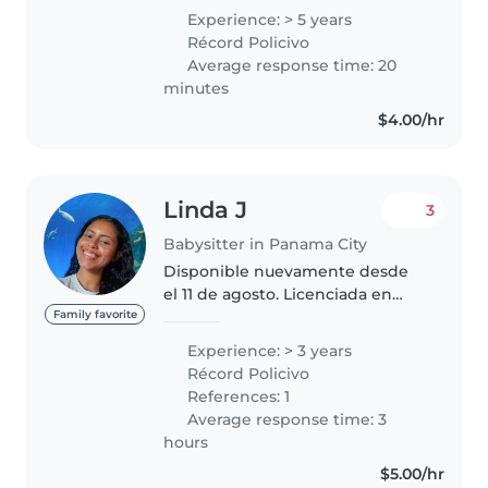
niños y tengo dos hermanos
Experience: > 5 years
menores. También he cuidado a
Récord Policivo
mis primos y a otros niños, Soy
Average response time: 20
maestra..
minutes
$4.00/hr
Linda J
3
Babysitter in Panama City
Disponible nuevamente desde
el 11 de agosto. Licenciada en
Educación Preescolar.
Family favorite
Experiencias con niños:
Experience: > 3 years
Cuidando a mi sobrinos y
Récord Policivo
vecinitos. Co - líder en
References: 1
departamentos infantiles...
Average response time: 3
hours
$5.00/hr