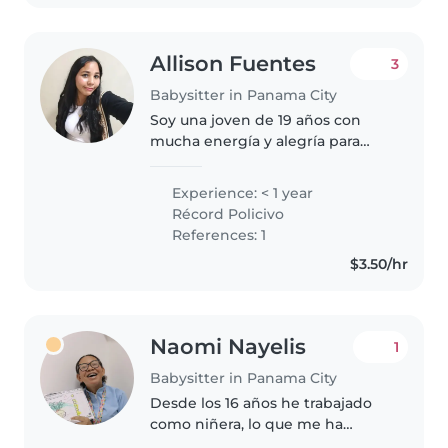
Allison Fuentes
3
Babysitter in Panama City
Soy una joven de 19 años con
mucha energía y alegría para
pasar tiempo con los niños.
Aunque no tengo experiencia
Experience: < 1 year
formal como niñera, disfruto
Récord Policivo
mucho de actividades como
References: 1
dibujar, hacer..
$3.50/hr
Naomi Nayelis
1
Babysitter in Panama City
Desde los 16 años he trabajado
como niñera, lo que me ha
permitido adquirir una amplia