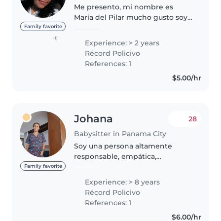
Me presento, mi nombre es
María del Pilar mucho gusto soy
una persona: • responsable
Family favorite
•respetuosa • agradable •tranquila
(1)
Experience: > 2 years
•alegre •amorosa •paciente
Récord Policivo
•puntual •cristiana Me encantan
References: 1
los..
$5.00/hr
Johana
28
Babysitter in Panama City
Soy una persona altamente
responsable, empática,
respetuosa, cariñosa con
Family favorite
conocimientos en cuidado,
Experience: > 8 years
educación infantil, estimulación
Récord Policivo
temprana y desarrollo, estoy
References: 1
estudiando ingles..
$6.00/hr