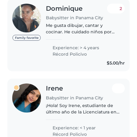
Dominique
2
Babysitter in Panama City
Me gusta dibujar, cantar y
cocinar. He cuidado niños por
cuatro años (antes de yo conocer
Family favorite
esta aplicación/web). Tal vez por
Experience: > 4 years
mi foto de perfil como también
Récord Policivo
la información que estoy..
$5.00/hr
Irene
Babysitter in Panama City
¡Hola! Soy Irene, estudiante de
último año de la Licenciatura en
Educación Preescolar. Mi
formación me permite no solo
Experience: < 1 year
brindar un cuidado seguro, sino
Récord Policivo