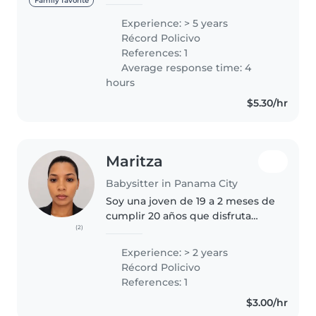
establecer relaciones
Family favorite
interpersonales positivas. Mi
Experience: > 5 years
responsabilidad es un rasgo
Récord Policivo
destacado, convirtiéndome en
References: 1
una empleada confiable...
Average response time: 4
hours
$5.30/hr
Maritza
Babysitter in Panama City
Soy una joven de 19 a 2 meses de
cumplir 20 años que disfruta
(2)
mucho de pasar tiempo con los
niños. tengo experiencia previa
Experience: > 2 years
de niñera, soy muy responsable,
Récord Policivo
paciente y divertida. Puedo..
References: 1
$3.00/hr