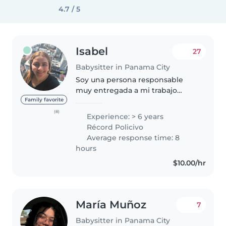
4.7 / 5
Isabel
27
Babysitter in Panama City
Soy una persona responsable
muy entregada a mi trabajo
cumpliendo con atención y
Family favorite
mucha seriedad tengo
(8)
Experience: > 6 years
experiencia de niños hasta los 12
Récord Policivo
años y personas adultas mayor y
Average response time: 8
con excelentes..
hours
$10.00/hr
María Muñoz
7
Babysitter in Panama City