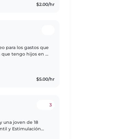
$2.00/hr
eo para los gastos que
a que tengo hijos en la
ñana estoy muy
$5.00/hr
3
y una joven de 18
til y Estimulación
er un entorno seguro,