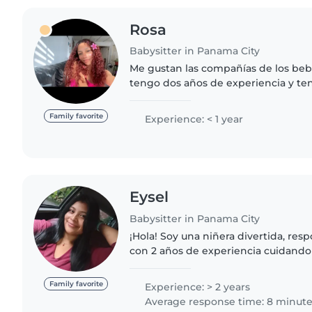
Rosa
Babysitter in Panama City
Me gustan las compañías de los beb
tengo dos años de experiencia y te
empezar de inmediato, cualquier co
Family favorite
Experience: < 1 year
Eysel
Babysitter in Panama City
¡Hola! Soy una niñera divertida, res
con 2 años de experiencia cuidando
pequeños y preescolares. Tengo exp
necesidades especiales, incluyendo.
Family favorite
Experience: > 2 years
Average response time: 8 minut