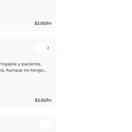
$3.00/hr
2
amigable y paciente,
ría. Aunque no tengo
cuidar a niños de
$3.50/hr