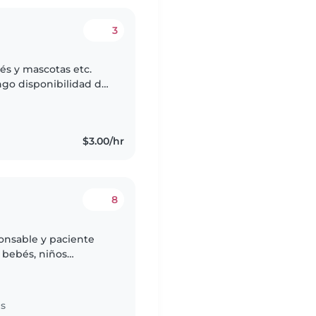
3
és y mascotas etc.
ngo disponibilidad de
sa respondo rápido
$3.00/hr
8
ponsable y paciente
 bebés, niños
eriencia con
.
es