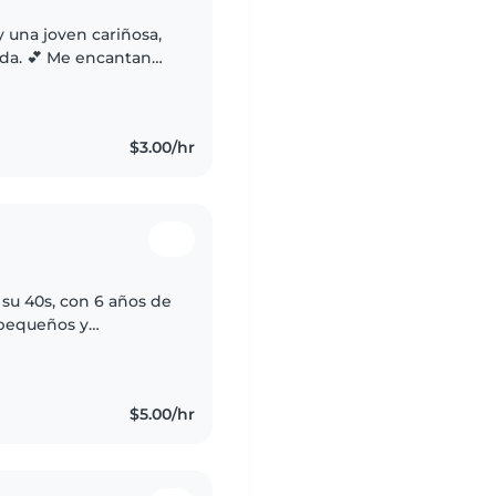
y una joven cariñosa,
da. 💕 Me encantan
rtir con ellos,
$3.00/hr
su 40s, con 6 años de
 pequeños y
o la importancia de
$5.00/hr