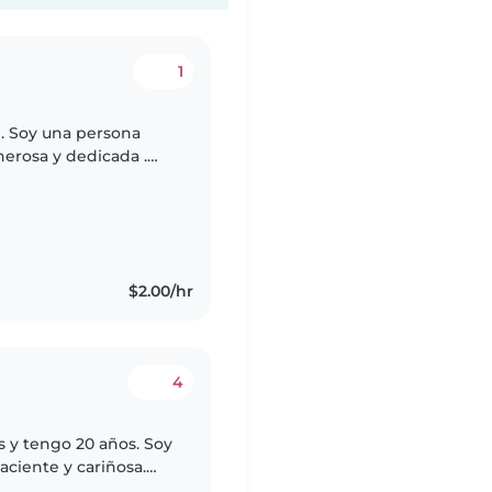
1
 . Soy una persona
nerosa y dedicada .
cación Preescolar.
$2.00/hr
4
s y tengo 20 años. Soy
aciente y cariñosa.
l y me encantan los