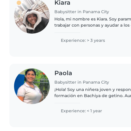
Kiara
Babysitter in Panama City
Hola, mi nombre es Kiara. Soy para
trabajar con personas y ayudar a lo
conocimientos de primeros auxilios 
que el bienestar de..
Experience: > 3 years
Paola
Babysitter in Panama City
¡Hola! Soy una niñera joven y respo
formación en Bachiya de getino. A
experiencia en cuidar bebé 3 anos es
de niños de todas las edades,..
Experience: < 1 year