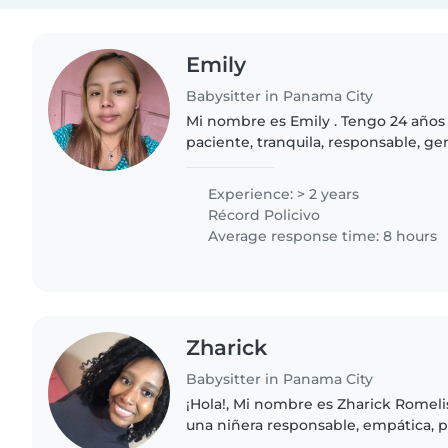
Emily
Babysitter in Panama City
Mi nombre es Emily . Tengo 24 años
paciente, tranquila, responsable, ge
Me gradué de la Licenciatura en Edu
Experience: > 2 years
Récord Policivo
Average response time: 8 hours
Zharick
Babysitter in Panama City
¡Hola!, Mi nombre es Zharick Romeli
una niñera responsable, empática, p
Soy estudiante de salud ocupaciona