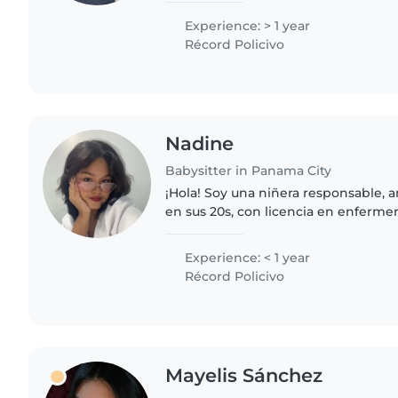
bebés y niños...
Experience: > 1 year
Récord Policivo
Nadine
Babysitter in Panama City
¡Hola! Soy una niñera responsable, 
en sus 20s, con licencia en enferme
experiencia formal, estoy lista para 
todas las edades...
Experience: < 1 year
Récord Policivo
Mayelis Sánchez