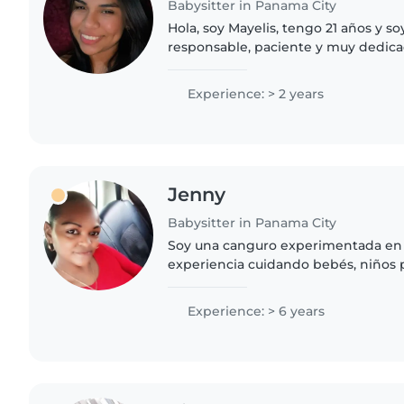
Babysitter in Panama City
Hola, soy Mayelis, tengo 21 años y so
responsable, paciente y muy dedica
los niños y disfruto muchísimo compa
cuidarlos, jugar,..
Experience: > 2 years
Jenny
Babysitter in Panama City
Soy una canguro experimentada en 
experiencia cuidando bebés, niños
adolescentes. Como madre, entiend
un ambiente seguro y cariñoso...
Experience: > 6 years