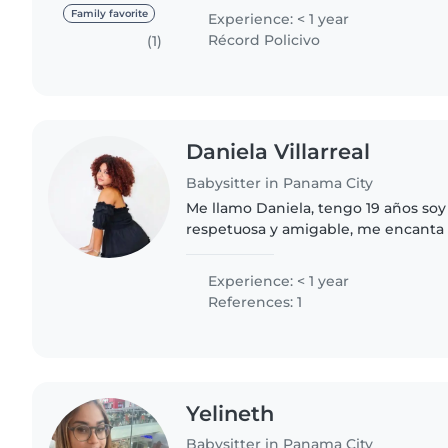
creativo y educativo..
Family favorite
Experience: < 1 year
Récord Policivo
(1)
Daniela Villarreal
Babysitter in Panama City
Me llamo Daniela, tengo 19 años so
respetuosa y amigable, me encanta t
Tengo mucha paciencia, soy respons
creando un ambiente..
Experience: < 1 year
References: 1
Yelineth
Babysitter in Panama City