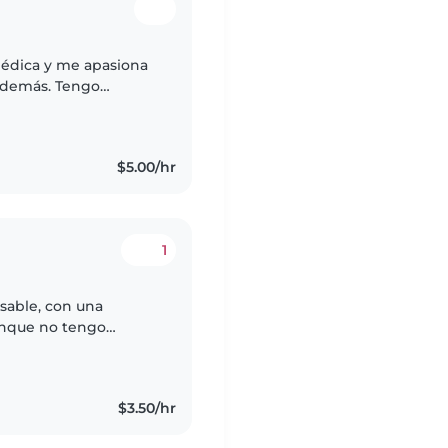
médica y me apasiona
s demás. Tengo
y seguridad, por lo
$5.00/hr
1
nsable, con una
unque no tengo
toy lista para cuidar
$3.50/hr