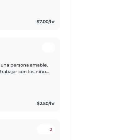
$7.00/hr
y una persona amable,
rabajar con los niños.
able y disfruto
$2.50/hr
2