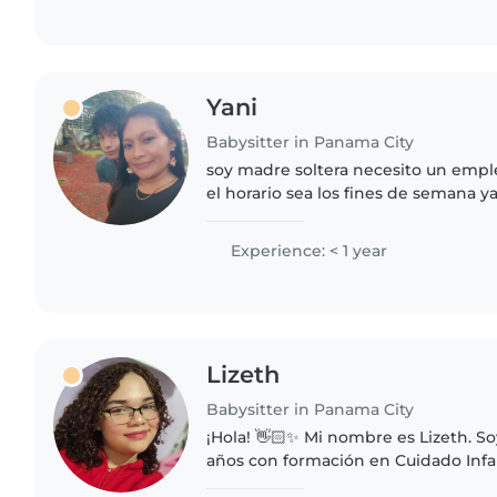
Yani
Babysitter in Panama City
soy madre soltera necesito un empl
el horario sea los fines de semana y
escuela escolar que estan en la ma
cómoda con las..
Experience: < 1 year
Lizeth
Babysitter in Panama City
¡Hola! 👋🏻✨ Mi nombre es Lizeth. So
años con formación en Cuidado Infan
Temprana 🧸🪁. Mi objetivo es ofrec