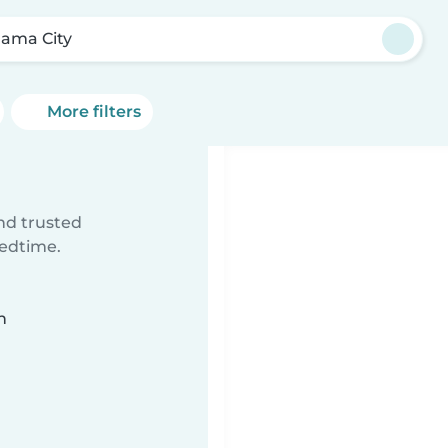
ama City
More filters
ind trusted
bedtime.
n