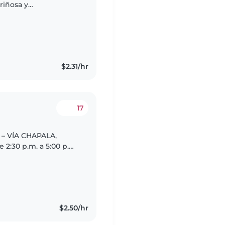
riñosa y
estros dos hijos.
e..
$2.31/hr
17
– VÍA CHAPALA,
n (Preferible si reside
$2.50/hr