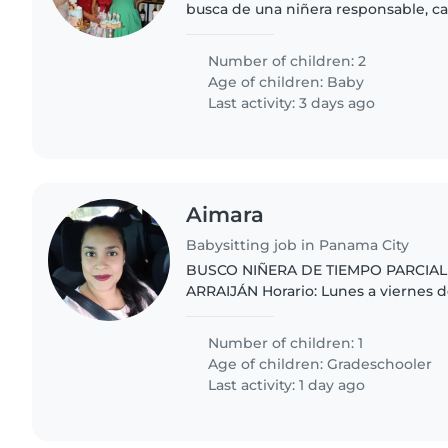
busca de una niñera responsable, ca
comprometida para el cuidado de nu
Somos una familia respetuosa, amabl
Number of children: 2
Age of children:
Baby
Last activity: 3 days ago
Aimara
Babysitting job in Panama City
BUSCO NIÑERA DE TIEMPO PARCIAL 
ARRAIJÁN Horario: Lunes a viernes de 2:30 p.m. a 5:00 p.m.
(Fijo). Ubicación: Vía Chapala, Arraijá
cerca o en..
Number of children: 1
Age of children:
Gradeschooler
Last activity: 1 day ago