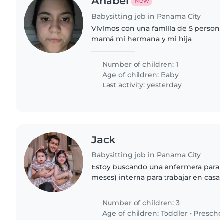
Anabel
New
Babysitting job in Panama City
Vivimos con una familia de 5 perso
mamá mi hermana y mi hija
Number of children: 1
Age of children:
Baby
Last activity: yesterday
Jack
Babysitting job in Panama City
Estoy buscando una enfermera para 
meses) interna para trabajar en casa,
semana. Las responsabilidades princ
puntualmente con el..
Number of children: 3
Age of children:
Toddler
•
Presch