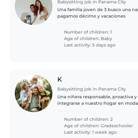
Babysitting job in Panama City
Una familia joven de 3 busco una na
pagamos décimo y vacaciones
Number of children: 1
Age of children:
Baby
Last activity: 5 days ago
K
Babysitting job in Panama City
Una niñera responsable, proactiva y
integrarse a nuestro hogar en modal
de dos niños independientes y curi
mantener su rutina diaria..
Number of children: 2
Age of children:
Gradeschooler
Last activity: 1 week ago