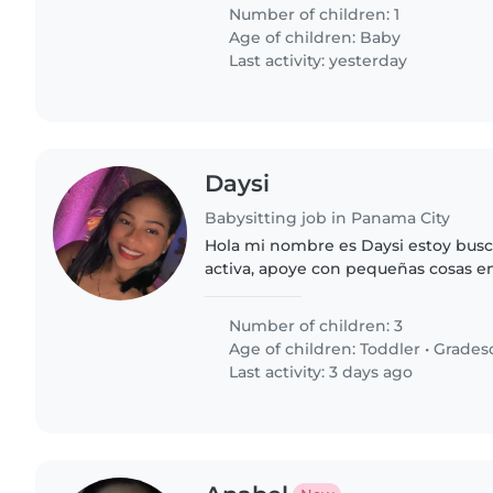
¡contáctanos!
Number of children: 1
Age of children:
Baby
Last activity: yesterday
Daysi
Babysitting job in Panama City
Hola mi nombre es Daysi estoy buscan
activa, apoye con pequeñas cosas e
responsable, y sobre todo amorosa c
creativa Tenga pasaporte..
Number of children: 3
Age of children:
Toddler
•
Grades
Last activity: 3 days ago