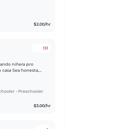
$2.00/hr
131
do niñera pro
n casa Sea honesta,
on los niños y
chooler
•
Preschooler
$3.00/hr