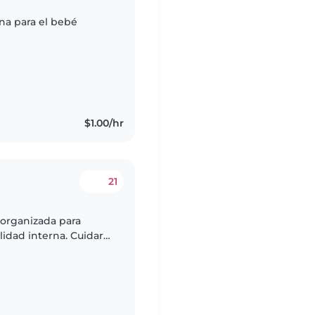
na para el bebé
$1.00/hr
21
 organizada para
idad interna. Cuidará
osos, ayudando a