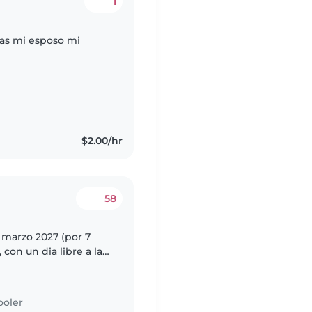
1
nas mi esposo mi
$2.00/hr
58
marzo 2027 (por 7
 con un dia libre a la
ipales serían
ooler