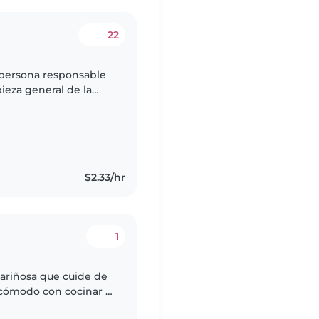
22
 persona responsable
ieza general de la
rganizada y con buena
$2.33/hr
1
ariñosa que cuide de
 cómodo con cocinar y
ienes experiencia,