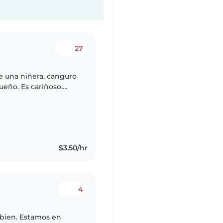
27
e una niñera, canguro
ueño. Es cariñoso,
mos a alguien
$3.50/hr
4
 bien. Estamos en