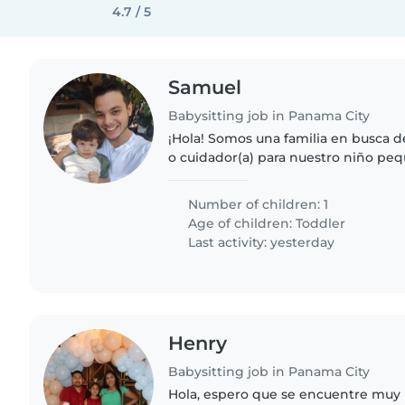
4.7 / 5
Samuel
Babysitting job in Panama City
¡Hola! Somos una familia en busca d
o cuidador(a) para nuestro niño peq
muy energético y curioso. Necesita
cómodo/a cocinando y..
Number of children: 1
Age of children:
Toddler
Last activity: yesterday
Henry
Babysitting job in Panama City
Hola, espero que se encuentre muy