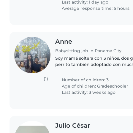
Last activity: 1 day ago
Average response time: 5 hours
Anne
Babysitting job in Panama City
Soy mamá soltera con 3 niños, dos g
perrito también adoptado con muc
de una niñera interna con mucha pa
sobre todo que..
(1)
Number of children: 3
Age of children:
Gradeschooler
Last activity: 3 weeks ago
Julio César