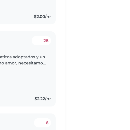
$2.00/hr
28
atitos adoptados y un
ho amor, necesitamos
ciencia, dedicación y
$2.22/hr
6