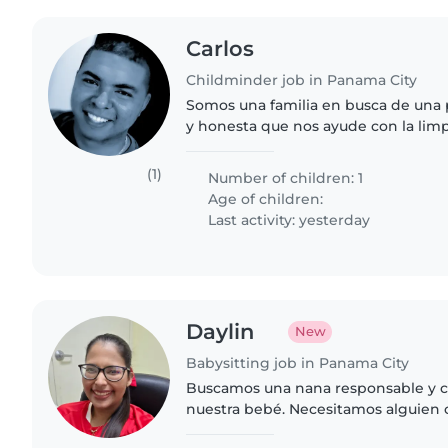
Carlos
Childminder job in Panama City
Somos una familia en busca de una
y honesta que nos ayude con la limp
casa. Buscamos a alguien amable, o
actitud, que también..
(1)
Number of children: 1
Age of children:
Last activity: yesterday
Daylin
New
Babysitting job in Panama City
Buscamos una nana responsable y c
nuestra bebé. Necesitamos alguien
ayudar en las labores del hogar. Si t