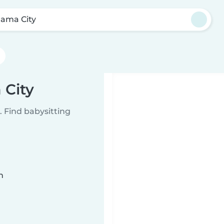
ama City
 City
 Find babysitting
n