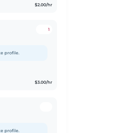
$2.00/hr
1
e profile.
$3.00/hr
e profile.