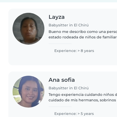
Layza
Babysitter in El Chirú
Bueno me describo como una perso
estado rodeada de niños de familiar
profesionales soy una buena opción
con niños y enseñar..
Experience: > 8 years
Ana sofia
Babysitter in El Chirú
Tengo experiencia cuidando niños d
cuidado de mis hermanos, sobrinos
bebés. Mayor mente me gusta cocina
muchas veces enseñarle a leer..
Experience: > 5 years