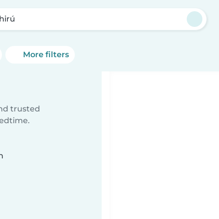
hirú
More filters
ind trusted
bedtime.
n