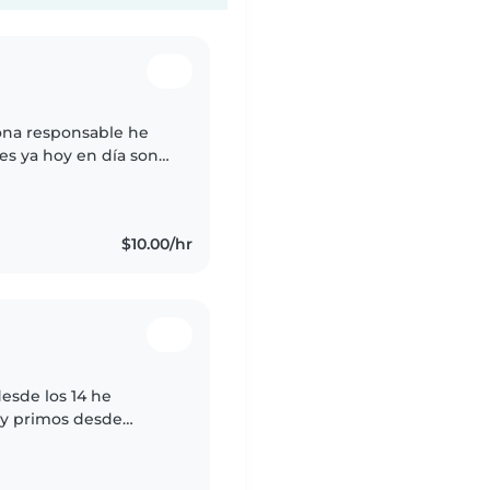
na responsable he
es ya hoy en día son
 me gusta compartir
$10.00/hr
esde los 14 he
 y primos desde
r y limpiar suelo