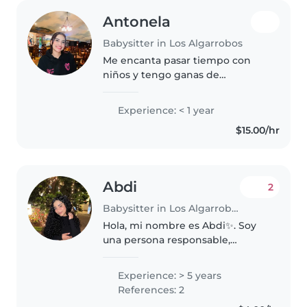
Antonela
Babysitter in Los Algarrobos
Me encanta pasar tiempo con
niños y tengo ganas de
aprender. dibujo y leo cuentos,
¡con juegos divertidos no hay
Experience: < 1 year
aburrimiento! Busco una familia
$15.00/hr
que necesite una niñera
responsable..
Abdi
2
Babysitter in Los Algarrobos
Hola, mi nombre es Abdi✨. Soy
una persona responsable,
cariñosa y paciente, con 5 años
de experiencia cuidando niños
Experience: > 5 years
de manera constante. Durante
References: 2
este tiempo he aprendido a