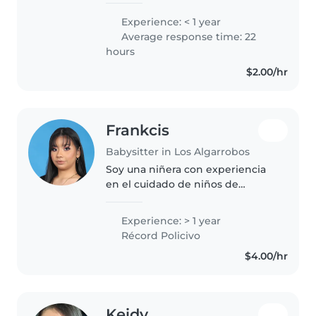
tengo experiencia laboral, he
Experience: < 1 year
cuidado de los más pequeño de
Average response time: 22
la familia. Me encanta hacer
hours
actividades..
$2.00/hr
Frankcis
Babysitter in Los Algarrobos
Soy una niñera con experiencia
en el cuidado de niños de
preescolar y primaria. Me
caracterizo por ser responsable,
Experience: > 1 year
paciente y enérgica. Disfruto
Récord Policivo
realizar actividades educativas y..
$4.00/hr
Keidy