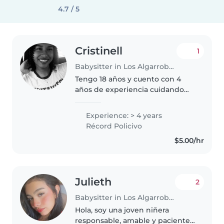
4.7 / 5
Cristinell
1
Babysitter in Los Algarrobos
Tengo 18 años y cuento con 4
años de experiencia cuidando
bebés, niños pequeños y
preescolares. Soy una persona
Experience: > 4 years
amigable, responsable y
Récord Policivo
paciente. Me gusta leer a los
$5.00/hr
niños, hacer música..
Julieth
2
Babysitter in Los Algarrobos
Hola, soy una joven niñera
responsable, amable y paciente,