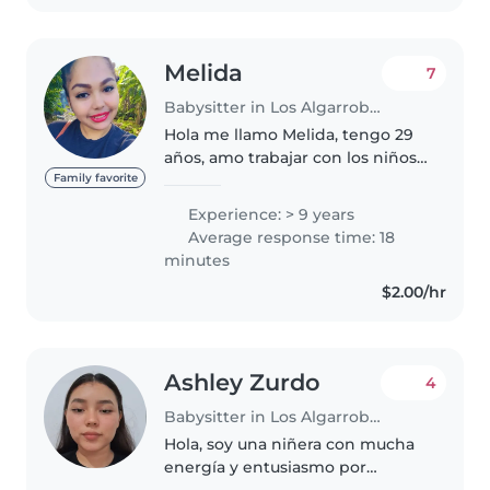
cosas..
Melida
7
Babysitter in Los Algarrobos
Hola me llamo Melida, tengo 29
años, amo trabajar con los niños.
Ayudarles en tareas enseñarles
Family favorite
cuidarlos y que se sientan
Experience: > 9 years
seguros. ❤️ El que ama a un niño
Average response time: 18
sabe que es amor porque Dios..
minutes
$2.00/hr
Ashley Zurdo
4
Babysitter in Los Algarrobos
Hola, soy una niñera con mucha
energía y entusiasmo por
trabajar con niños. Aunque no