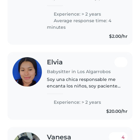
con muchas ganas de cuidar y
atender niños de la mejor
Experience: > 2 years
manera. Me considero una
Average response time: 4
persona cariñosa, atenta y de
minutes
confianza,..
$2.00/hr
Elvia
Babysitter in Los Algarrobos
Soy una chica responsable me
encanta los niños, soy paciente
me gusta jugar y ayudarle con
tareas. Para mi es importante qu
Experience: > 2 years
esten seguros y felices.
$20.00/hr
Vanesa
4