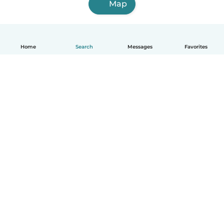
Map
Home
Search
Messages
Favorites
English
How it works
Help
Terms & Privacy
Pricing
Company details
Babysits for Work
Community standards