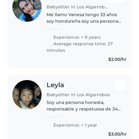
Babysitter in Los Algarrobos
Me llamo Vanesa tengo 33 años
soy hondureña soy una persona
responsable creativa , me gusta
hacer dinámicas con los niños
Experience: > 9 years
que sean libres y creativos que
Average response time: 27
puedan desarrollar la
minutes
imaginación..
$2.00/hr
Leyla
Babysitter in Los Algarrobos
Soy una persona honesta,
responsable y respetuosa de 34
años. Tengo experiencia en las
labores del hogar, el cuidado de
Experience: < 1 year
niños y la atención de adultos
$3.00/hr
mayores. Me gusta aprender