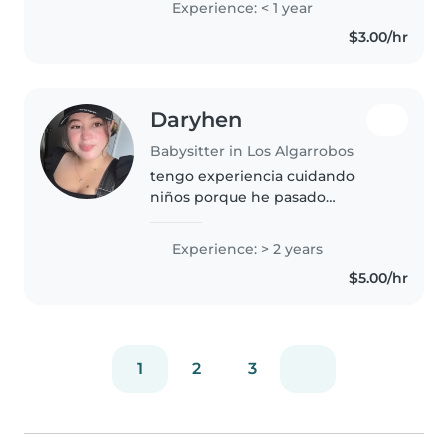
Experience: < 1 year
niños, pero estoy emocionada
$3.00/hr
por la oportunidad de trabajar
con familias...
Daryhen
Babysitter in Los Algarrobos
tengo experiencia cuidando
niños porque he pasado
bastante tiempo con mis
hermanos y los hijos de
Experience: > 2 years
familiares, ayudando a cuidarlos
$5.00/hr
y compartir con ellos. No me he
dedicado a esto..
1
2
3