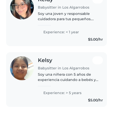
Babysitter in Los Algarrobos
Soy una joven y responsable
cuidadora para tus pequeños.
Tengo gusto por interactuar con
bebés, niños pequeños y
Experience: < 1 year
preescolares a través del arte y
$5.00/hr
juegos, además de ayudar con
tareas..
Kelsy
Babysitter in Los Algarrobos
Soy una niñera con 5 años de
experiencia cuidando a bebés y
niños pequeños. Me encanta
leerles cuentos y me siento muy
Experience: > 5 years
cómoda con mascotas. Soy
$5.00/hr
tranquila, responsable.