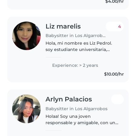
$4.00/hr
comprender..
Liz marelis
4
Babysitter in Los Algarrobos
Hola, mi nombre es Liz Pedrol.
soy estudiante universitaria,
estudio por la noche. me gustan
los niños, soy muy paciente, soy
Experience: > 2 years
una persona tranquila. soy
$10.00/hr
testigo de Jehová, me tomo..
Arlyn Palacios
Babysitter in Los Algarrobos
Holaa! Soy una joven
responsable y amigable, con una
licenciatura en Psicología. Soy
algo nueva en el cuidado de