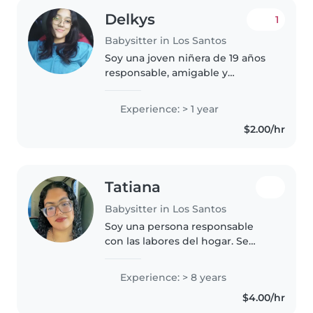
Delkys
1
Babysitter in Los Santos
Soy una joven niñera de 19 años
responsable, amigable y
paciente. Tengo 12 años de
experiencia cuidando niños de
Experience: > 1 year
todas las edades, desde bebés
$2.00/hr
hasta adolescentes. Aunque no
tengo certificación..
Tatiana
Babysitter in Los Santos
Soy una persona responsable
con las labores del hogar. Se
cocinar, hago todas las labores
de la casa, soy amigable y
Experience: > 8 years
respetuosa con los niños y
$4.00/hr
adultos, soy ordenada, hago muy