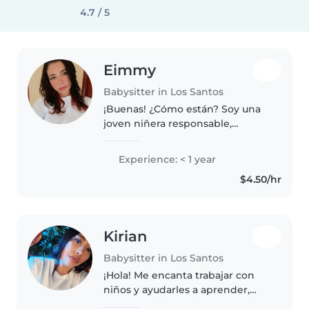
4.7 / 5
Eimmy
Babysitter in Los Santos
¡Buenas! ¿Cómo están? Soy una
joven niñera responsable,
creativa y paciente. Aunque
tenga poca experiencia, estoy
Experience: < 1 year
lista para cuidar a tus niños con
$4.50/hr
dedicación. Me encanta dibujar,..
Kirian
Babysitter in Los Santos
¡Hola! Me encanta trabajar con
niños y ayudarles a aprender,
jugar y sentirse seguros. Soy una