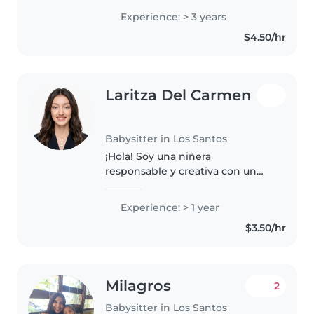
persona responsable, paciente,
Experience: > 3 years
cariñosa y puntual. Me esfuerzo
$4.50/hr
por crear un ambiente..
Laritza Del Carmen
Babysitter in Los Santos
¡Hola! Soy una niñera
responsable y creativa con un
año de experiencia cuidando
niños en edad de guardería y
Experience: > 1 year
primaria. Me encanta leer, hacer
$3.50/hr
manualidades y jugar con los
niños. También..
Milagros
2
Babysitter in Los Santos