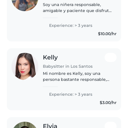
Soy una niñera responsable,
amigable y paciente que disfruta
cuidando a los niños. Tengo 3
años de experiencia trabajando
Experience: > 3 years
con bebés, niños pequeños y
$10.00/hr
preescolares. Aunque no tengo..
Kelly
Babysitter in Los Santos
Mi nombre es Kelly, soy una
persona bastante responsable,
amable, paciente y comprensiva.
Me gusta tener una buena
Experience: > 3 years
comunicación con la familia, y
$3.00/hr
tener una buena relación con los
niños...
Elvia