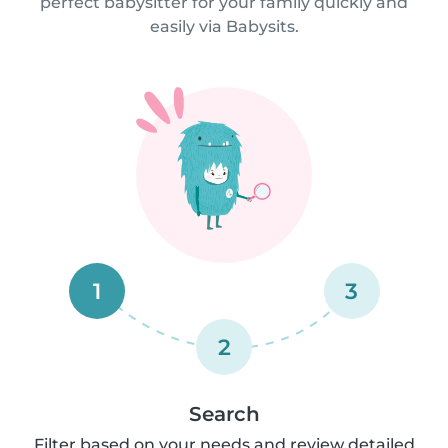
perfect babysitter for your family quickly and
easily via Babysits.
1
3
2
Search
Filter based on your needs and review detailed