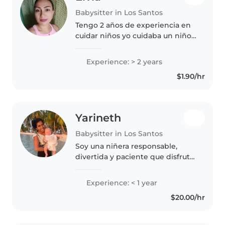
Babysitter in Los Santos
Tengo 2 años de experiencia en
cuidar niños yo cuidaba un niño
de 7 años Soy amable
responsable honesta cariñosa
Experience: > 2 years
respetuosa me gusta dedicarle
$1.90/hr
tiempo a los niños ayudarles en
sus tareas..
Yarineth
Babysitter in Los Santos
Soy una niñera responsable,
divertida y paciente que disfruta
mucho de pasar tiempo con los
niños. Cuento con referencias
Experience: < 1 year
comprobables. Me encanta
$20.00/hr
leerles cuentos y hacer
manualidades..