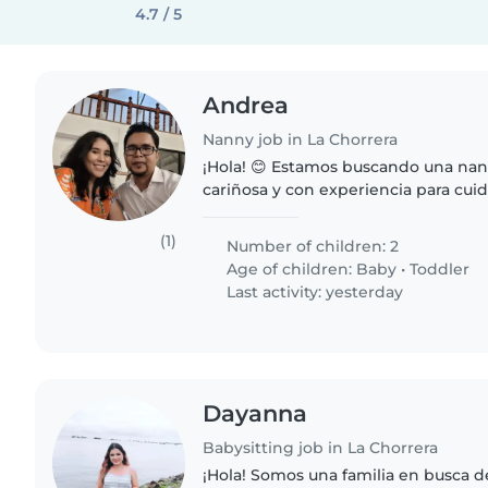
4.7 / 5
Andrea
Nanny job in La Chorrera
¡Hola! 😊 Estamos buscando una nan
cariñosa y con experiencia para cuid
Para nosotros es muy importante en
paciente, atenta, confiable..
(1)
Number of children: 2
Age of children:
Baby
•
Toddler
Last activity: yesterday
Dayanna
Babysitting job in La Chorrera
¡Hola! Somos una familia en busca d