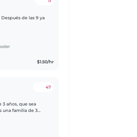
11
a
ooler
$1.50/hr
47
 3 años, que sea
os algo confiable, mi