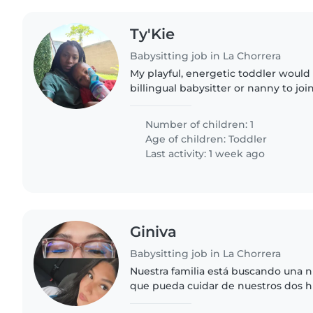
Ty'Kie
Babysitting job in La Chorrera
My playful, energetic toddler would 
billingual babysitter or nanny to j
warm and engaging who can keep up 
joyful spirit while..
Number of children: 1
Age of children:
Toddler
Last activity: 1 week ago
Giniva
Babysitting job in La Chorrera
Nuestra familia está buscando una n
que pueda cuidar de nuestros dos hi
Necesitamos una niñera que se sien