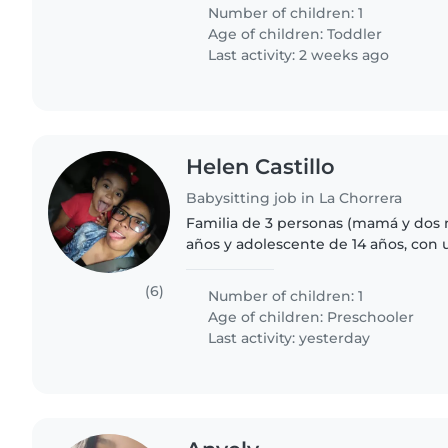
mascotas y con algunas..
Number of children: 1
Age of children:
Toddler
Last activity: 2 weeks ago
Helen Castillo
Babysitting job in La Chorrera
Familia de 3 personas (mamá y dos n
años y adolescente de 14 años, con
una nanita para que se haga cargo d
supervision de..
(6)
Number of children: 1
Age of children:
Preschooler
Last activity: yesterday