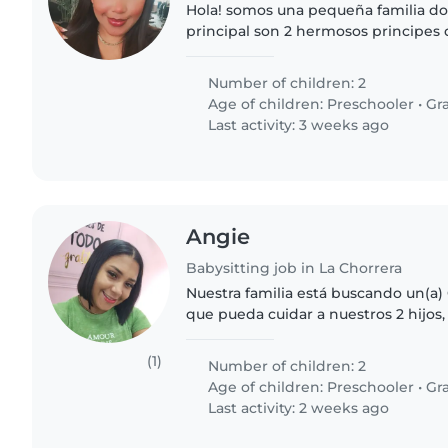
Hola! somos una pequeña familia do
principal son 2 hermosos principes 
energeticos, juguetones y cariñosos
ayudar con ninguna tarea..
Number of children: 2
Age of children:
Preschooler
•
Gr
Last activity: 3 weeks ago
Angie
Babysitting job in La Chorrera
Nuestra familia está buscando un(a
que pueda cuidar a nuestros 2 hijos,
alumno de primaria. Necesitamos u
cómodo(a) con..
(1)
Number of children: 2
Age of children:
Preschooler
•
Gr
Last activity: 2 weeks ago