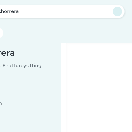
Chorrera
rera
 Find babysitting
n