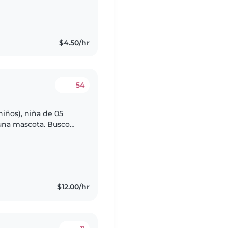
$4.50/hr
54
iños), niña de 05
 una mascota. Busco
el cuidado de la niña,
$12.00/hr