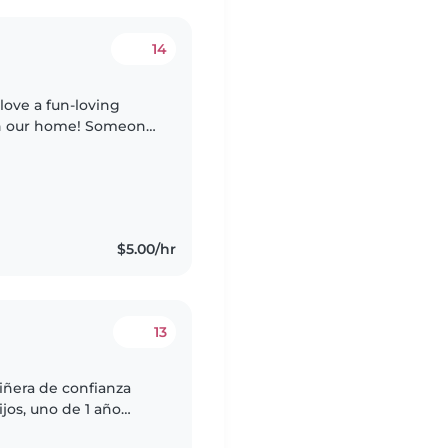
14
love a fun-loving
oin our home! Someone
with their silly,
$5.00/hr
13
iñera de confianza
jos, uno de 1 año
ta cómoda con las