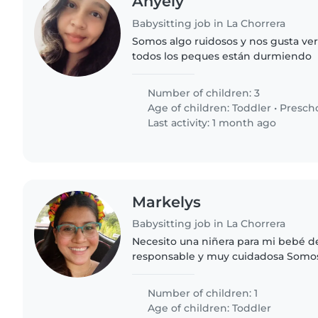
Anyely
Babysitting job in La Chorrera
Somos algo ruidosos y nos gusta ver Después de las 9 y
todos los peques están durmiendo
Number of children: 3
Age of children:
Toddler
•
Presch
Last activity: 1 month ago
Markelys
Babysitting job in La Chorrera
Necesito una niñera para mi bebé de
responsable y muy cuidadosa Somos una familia de 3
personas, somos cristianos y querem
bebé es un niño que..
Number of children: 1
Age of children:
Toddler