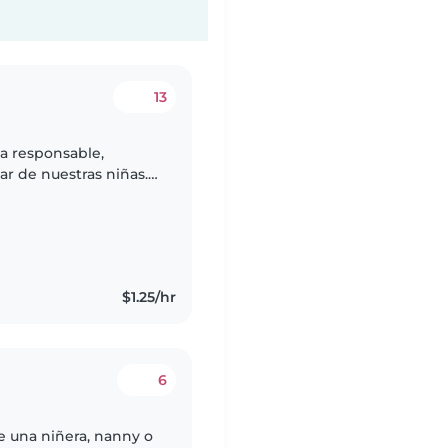
13
a responsable,
ar de nuestras niñas.
contrar a alguien
$1.25/hr
6
e una niñera, nanny o