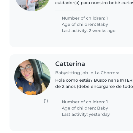
cuidador(a) para nuestro bebé curios
amigable. Nos encantaría alguien q
nuestro pequeño en nuestra..
Number of children: 1
Age of children:
Baby
Last activity: 2 weeks ago
Catterina
Babysitting job in La Chorrera
Hola cómo estás? Busco nana INTERNA para cuidar bebé
de 2 años (debe encargarse de todo
cocinar) Dirección: La Chorrera por la feria Muy
importante que sea RESPONSABLE,.
(1)
Number of children: 1
Age of children:
Baby
Last activity: yesterday