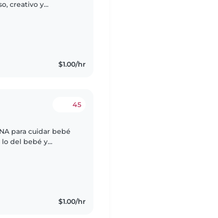
o, creativo y
ue pueda cuidar a
$1.00/hr
45
 lo del bebé y
.
$1.00/hr