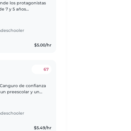
nde los protagonistas
de 7 y 5 años
 No es necesario
adeschooler
$5.00/hr
67
) Canguro de confianza
 un preescolar y un
n(a) Canguro que esté
adeschooler
$5.49/hr