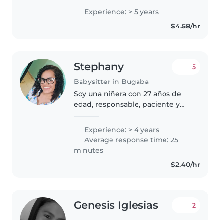
experiencia cuidando niños de
Experience: > 5 years
todas las edades. Me encanta
$4.58/hr
dibujar, leer cuentos, hacer
manualidades y..
Stephany
5
Babysitter in Bugaba
Soy una niñera con 27 años de
edad, responsable, paciente y
bondadosa. Disponible para
trabajar por horas, algunos días o
Experience: > 4 years
fines de semana. Cuento con 4
Average response time: 25
años de experiencia cuidando..
minutes
$2.40/hr
Genesis Iglesias
2