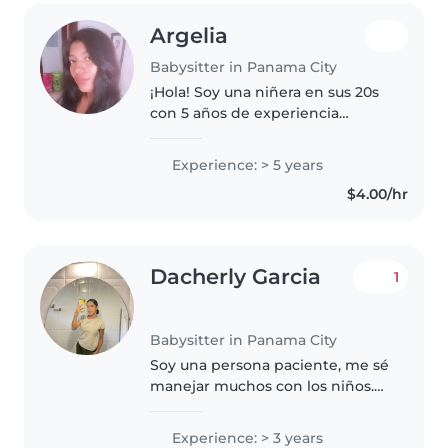
Argelia
Babysitter in Panama City
¡Hola! Soy una niñera en sus 20s
con 5 años de experiencia
cuidando niños pequeños. Me
encanta leer cuentos y jugar con
Experience: > 5 years
los niños. También puedo ayudar
$4.00/hr
con las tareas del hogar, cocinar..
Dacherly Garcia
1
Babysitter in Panama City
Soy una persona paciente, me sé
manejar muchos con los niños.
Me gusta cuidarlos. Soy una
persona muy carismática y
Experience: > 3 years