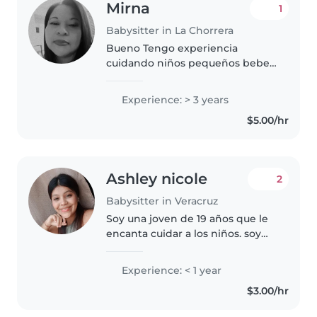
Mirna
1
Babysitter in La Chorrera
Bueno Tengo experiencia
cuidando niños pequeños bebes
y adolescente Tengo ganas de
trabajar soy paciente Detallista
Experience: > 3 years
amigable Madre de dos niñas
$5.00/hr
adolecente y teen Relaizo
trabajo..
Ashley nicole
2
Babysitter in Veracruz
Soy una joven de 19 años que le
encanta cuidar a los niños. soy
una persona responsable,
divertida y paciente. Puedo
Experience: < 1 year
realizar actividades como dibujar,
$3.00/hr
leer cuentos, música y juegos...