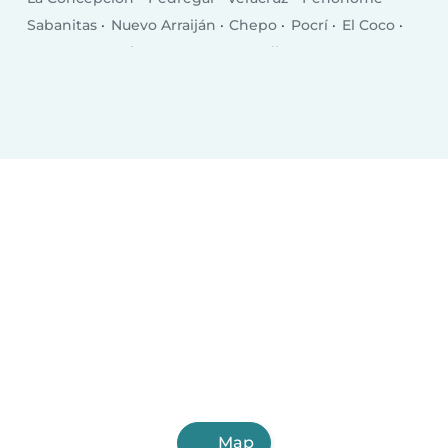
Sabanitas
Nuevo Arraiján
Chepo
Pocrí
El Coco
San Juan Bautista
Puerto Armuelles
Las Lomas
El Empalme
Monagrillo
Volcán
Llano Bonito
Chitré
Las Tablas
Puerto Pilón
Almirante
Vista Alegre
Aguadulce
Canto del Llano
Map