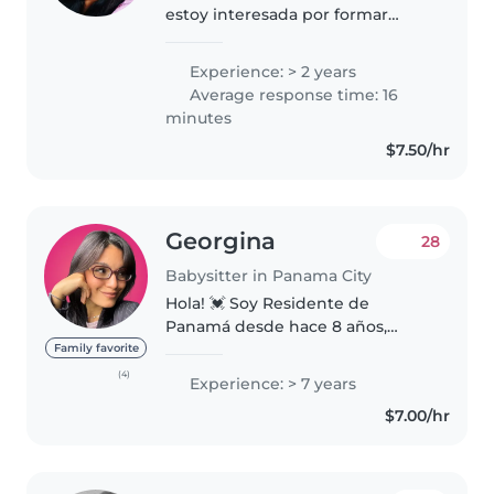
estoy interesada por formar
parte de la familia tengo hijos q
depende de mi.. Tengo 22 años
Experience: > 2 years
me gusta cuidar los niños
Average response time: 16
pequeños y lavar, dibujar y estar..
minutes
$7.50/hr
Georgina
28
Babysitter in Panama City
Hola! 💓 Soy Residente de
Panamá desde hace 8 años,
Venezolana de 28 años, madre
Family favorite
de un niño de 6 años, con
(4)
Experience: > 7 years
mucho amor hacia los niños, me
$7.00/hr
gusta enseñar y aprender de
ellos. Soy buena..