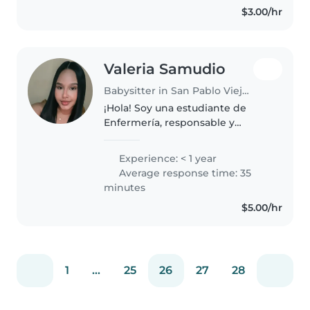
$3.00/hr
Valeria Samudio
Babysitter in San Pablo Viejo Arriba
¡Hola! Soy una estudiante de
Enfermería, responsable y
amigable, que adora trabajar con
niños. Aunque soy nueva en el
Experience: < 1 year
cuidado infantil, tengo
Average response time: 35
certificaciones en primeros
minutes
auxilios y..
$5.00/hr
1
...
25
26
27
28