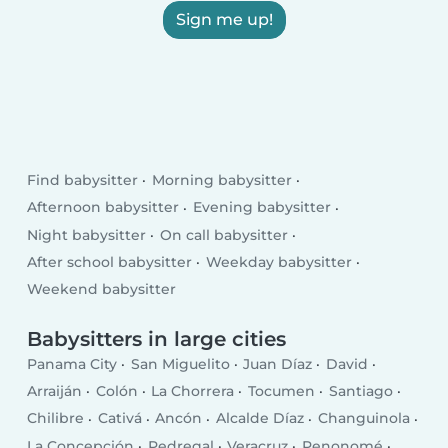
Sign me up!
Find babysitter
Morning babysitter
Afternoon babysitter
Evening babysitter
Night babysitter
On call babysitter
After school babysitter
Weekday babysitter
Weekend babysitter
Babysitters in large cities
Panama City
San Miguelito
Juan Díaz
David
Arraiján
Colón
La Chorrera
Tocumen
Santiago
Chilibre
Cativá
Ancón
Alcalde Díaz
Changuinola
La Concepción
Pedregal
Veracruz
Penonomé