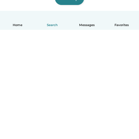
Home
Search
Messages
Favorites
English
How it works
Help
Terms & Privacy
Pricing
Company details
Babysits for Work
Community standards
© Babysits B.V.