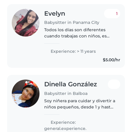
Evelyn
1
Babysitter in Panama City
Todos los días son diferentes
cuando trabajas con niños, es
demasiado emocionante
describir lo que tiene día con día.
Experience: > 11 years
$5.00/hr
Dinella González
Babysitter in Balboa
Soy niñera para cuidar y divertir a
niños pequeños, desde 1 y hasta
6 años. Me encanta dibujar,
hacer manualidades y jugar. Soy
Experience:
responsable y paciente, estoy en
general.experience.
proceso de estudio..