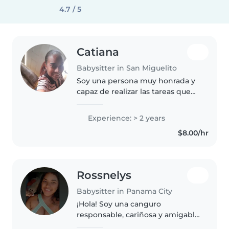
4.7 / 5
Catiana
Babysitter in San Miguelito
Soy una persona muy honrada y
capaz de realizar las tareas que
se me asignen con mucha
dedicación, además maestra de
Experience: > 2 years
grado para servirles y con
$8.00/hr
muchas ganas de trabajar para el
cuidado..
Rossnelys
Babysitter in Panama City
¡Hola! Soy una canguro
responsable, cariñosa y amigable
con más de 5 años de