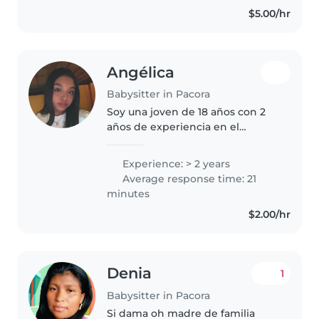
divertida. Me encantan muchos
$5.00/hr
los animales, me gusta cuidarlos
y..
Angélica
Babysitter in Pacora
Soy una joven de 18 años con 2
años de experiencia en el
cuidado de bebés, niños
pequeños, preescolares y
Experience: > 2 years
escolares. Soy una persona
Average response time: 21
responsable, paciente y
minutes
amigable que disfruta pasar..
$2.00/hr
Denia
1
Babysitter in Pacora
Si dama oh madre de familia