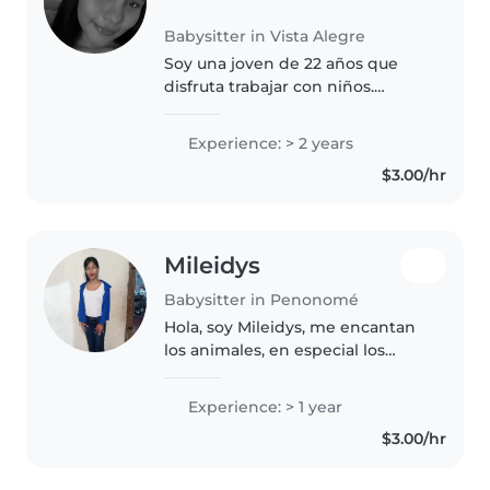
Babysitter in Vista Alegre
Soy una joven de 22 años que
disfruta trabajar con niños.
Aunque no tengo experiencia
formal como niñera, me encanta
Experience: > 2 years
pasar tiempo con los más
$3.00/hr
pequeños y ayudo en las tareas
del hogar..
Mileidys
Babysitter in Penonomé
Hola, soy Mileidys, me encantan
los animales, en especial los
gatos y los perros, mi color
favorito es el rojo, no tengo
Experience: > 1 year
especialidad o certificado de
$3.00/hr
niñera, pero se cuidar por mis..