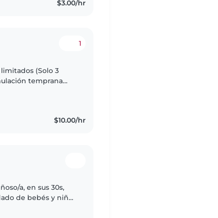
$3.00/hr
1
limitados (Solo 3
mulación temprana
de lunes a viernes
$10.00/hr
ñoso/a, en sus 30s,
idado de bebés y niños
s, cantar y jugar con