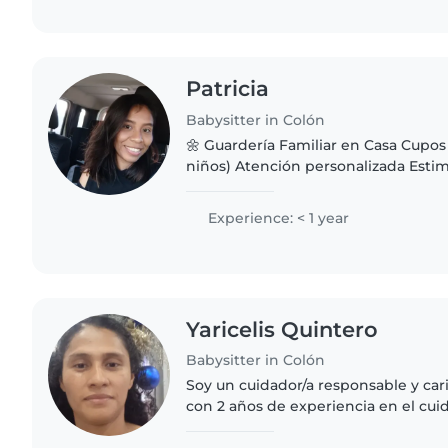
Patricia
Babysitter in Colón
🌼 Guardería Familiar en Casa Cupos 
niños) Atención personalizada Esti
Ambiente seguro y amoroso Horario 
Ideal para bebés y niños..
Experience: < 1 year
Yaricelis Quintero
Babysitter in Colón
Soy un cuidador/a responsable y cari
con 2 años de experiencia en el cu
pequeños. Me encanta leer a los niño