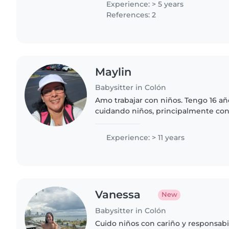
Experience: > 5 years
References: 2
Maylin
Babysitter in Colón
Amo trabajar con niños. Tengo 16 añ
cuidando niños, principalmente con
pequeños.¡,Soy muy cariñosa y res
Persona confiable y me gustaria..
Experience: > 11 years
Vanessa
New
Babysitter in Colón
Cuido niños con cariño y responsab