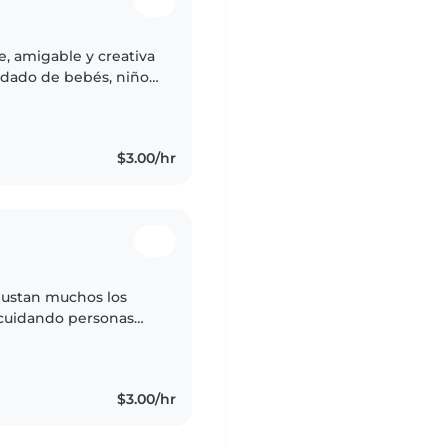
e, amigable y creativa
uidado de bebés, niños
o niños con retraso
$3.00/hr
 gustan muchos los
 cuidando personas
$3.00/hr