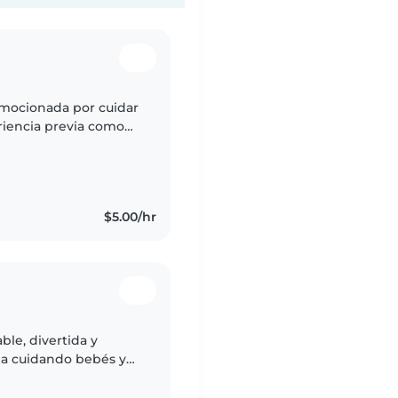
emocionada por cuidar
riencia previa como
ciente y entusiasta.
$5.00/hr
ble, divertida y
ia cuidando bebés y
, hacer manualidades,