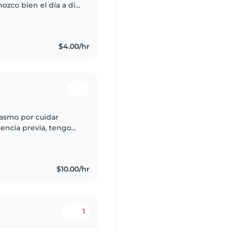
zco bien el día a día
tura, hacer
$4.00/hr
iasmo por cuidar
encia previa, tengo
er manualidades, jugar
$10.00/hr
1