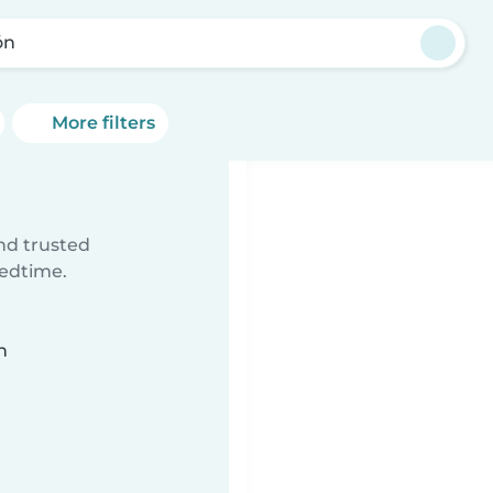
ón
More filters
ind trusted
bedtime.
n