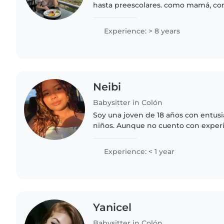
hasta preescolares. como mamá, cono
con los pequeños. Me encanta la lec
manualidades, la música..
Experience: > 8 years
Neibi
Babysitter in Colón
Soy una joven de 18 años con entus
niños. Aunque no cuento con experi
habilidades como dibujar, leer, hac
música y participar..
Experience: < 1 year
Yanicel
Babysitter in Colón