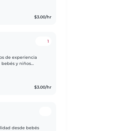
$3.00/hr
1
os de experiencia
 bebés y niños
ponsable,Soy uma
$3.00/hr
ilidad desde bebés