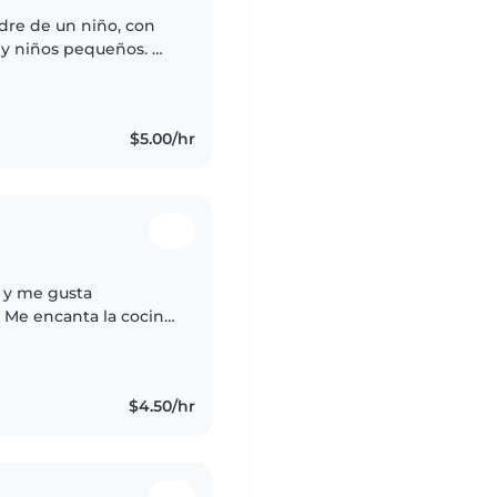
dre de un niño, con
 y niños pequeños. Me
r manualidades y jugar
$5.00/hr
e y me gusta
. Me encanta la cocina
$4.50/hr