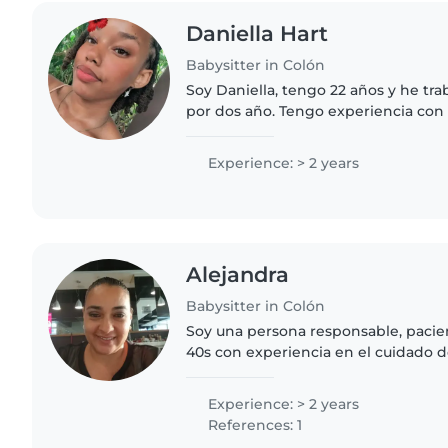
Daniella Hart
Babysitter in Colón
Soy Daniella, tengo 22 años y he tr
por dos año. Tengo experiencia co
trabajar a jornada completa, partida
estudiante de la universidad..
Experience: > 2 years
Alejandra
Babysitter in Colón
Soy una persona responsable, pacie
40s con experiencia en el cuidado 
Tengo dos años de experiencia y me
los niños. Tengo un..
Experience: > 2 years
References: 1