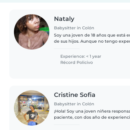
Nataly
Babysitter in Colón
Soy una joven de 18 años que está 
de sus hijos. Aunque no tengo expe
niñera, soy una persona empática, pa
Me encanta pasar..
Experience: < 1 year
Récord Policivo
Cristine Sofia
Babysitter in Colón
¡Hola! Soy una joven niñera responsa
paciente, con dos año de experienc
niños pequeños. Me encanta dibujar
tocar música y jugar...