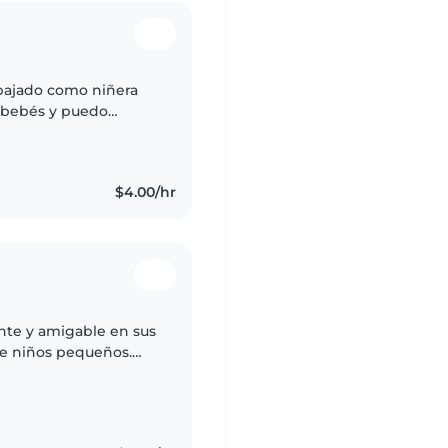
abajado como niñera
n bebés y puedo
 o por horas. Sou una
$4.00/hr
nte y amigable en sus
de niños pequeños.
 encanta jugar con