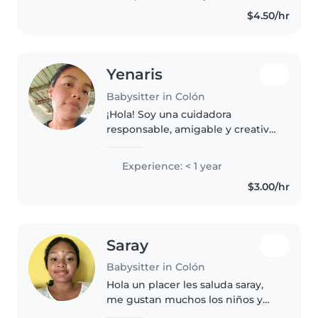
y hacer dibujos
$4.50/hr
Yenaris
Babysitter in Colón
¡Hola! Soy una cuidadora
responsable, amigable y creativa
en sus 20s, con experiencia en el
cuidado de bebés, niños
Experience: < 1 year
pequeños y preescolares,
$3.00/hr
incluyendo niños con retraso
global del..
Saray
Babysitter in Colón
Hola un placer les saluda saray,
me gustan muchos los niños y
todos mis trabajos han sido