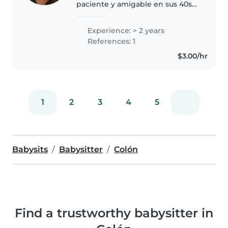
paciente y amigable en sus 40s
con experiencia en el cuidado de
niños pequeños. Tengo dos años
Experience: > 2 years
de experiencia y me encanta
References: 1
jugar con los niños. Tengo un..
$3.00/hr
1
2
3
4
5
Babysits
Babysitter
Colón
Find a trustworthy babysitter in