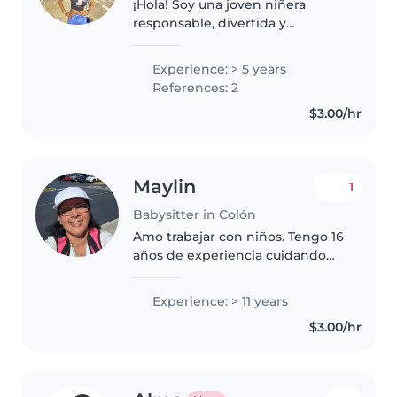
¡Hola! Soy una joven niñera
responsable, divertida y
paciente, con dos año de
experiencia cuidando bebés y
Experience: > 5 years
niños pequeños. Me encanta
References: 2
dibujar, hacer manualidades,
$3.00/hr
tocar música y jugar...
Maylin
1
Babysitter in Colón
Amo trabajar con niños. Tengo 16
años de experiencia cuidando
niños, principalmente con bebés
y niños pequeños.¡,Soy muy
Experience: > 11 years
cariñosa y responsable,Soy uma
$3.00/hr
Persona confiable y me gustaria..