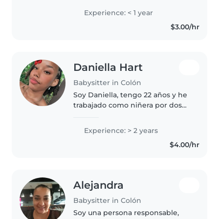
cuidando personas mayores o
Experience: < 1 year
bebés
$3.00/hr
Daniella Hart
Babysitter in Colón
Soy Daniella, tengo 22 años y he
trabajado como niñera por dos
año. Tengo experiencia con
bebés y puedo trabajar a jornada
Experience: > 2 years
completa, partida o por horas.
$4.00/hr
Sou una estudiante de la
universidad..
Alejandra
Babysitter in Colón
Soy una persona responsable,