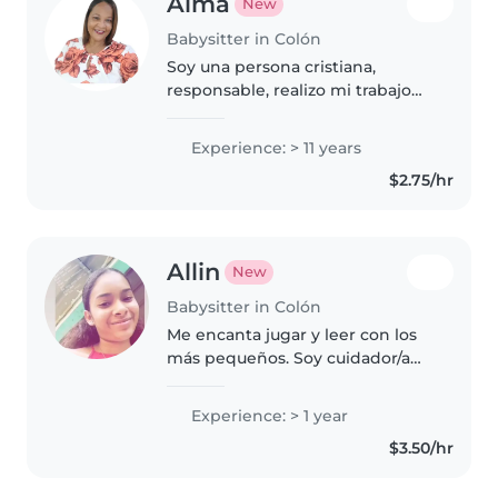
Alma
New
Babysitter in Colón
Soy una persona cristiana,
responsable, realizo mi trabajo
con amor y dedicación, y es
parte de lo que me caracteriza.
Experience: > 11 years
$2.75/hr
Allin
New
Babysitter in Colón
Me encanta jugar y leer con los
más pequeños. Soy cuidador/a
con experiencia de un año,
especializado en niños p
Experience: > 1 year
$3.50/hr