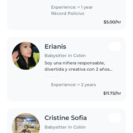
experiencia previa como niñera,
Experience: < 1 year
soy una persona empática,
Récord Policivo
paciente y entusiasta. Me
$5.00/hr
encanta pasar..
Erianis
Babysitter in Colón
Soy una niñera responsable,
divertida y creativa con 2 años
de experiencia cuidando bebés y
niños en edad escolar. Me
Experience: > 2 years
encanta entretener a los niños
$11.75/hr
con actividades como dibujar,
leer..
Cristine Sofia
Babysitter in Colón