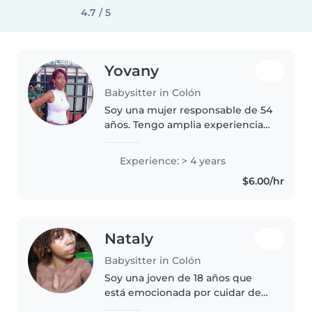
4.7 / 5
Yovany
Babysitter in Colón
Soy una mujer responsable de 54
años. Tengo amplia experiencia
en cuidado de niños ya que he
trabajado anteriormente como
Experience: > 4 years
niñera. Me gusta estar con los
$6.00/hr
niños, atender sus necesidades,..
Nataly
Babysitter in Colón
Soy una joven de 18 años que
está emocionada por cuidar de
sus hijos. Aunque no tengo