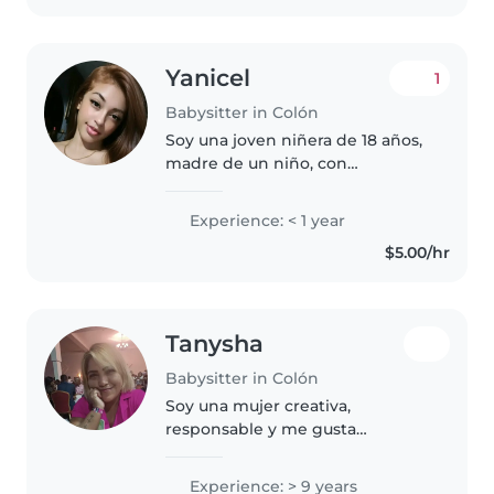
música y participar..
Yanicel
1
Babysitter in Colón
Soy una joven niñera de 18 años,
madre de un niño, con
experiencia en el cuidado de
bebés y niños pequeños. Me
Experience: < 1 year
encanta dibujar, leer cuentos,
$5.00/hr
hacer manualidades y jugar con
ellos...
Tanysha
Babysitter in Colón
Soy una mujer creativa,
responsable y me gusta
interactuar con los niños
pequeños . Me encanta la cocina
Experience: > 9 years