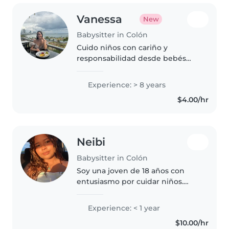
Vanessa
New
Babysitter in Colón
Cuido niños con cariño y
responsabilidad desde bebés
hasta preescolares. como mamá,
conozco bien el día a día con los
Experience: > 8 years
pequeños. Me encanta la lectura,
$4.00/hr
hacer manualidades, la música..
Neibi
Babysitter in Colón
Soy una joven de 18 años con
entusiasmo por cuidar niños.
Aunque no cuento con
experiencia previa, tengo
Experience: < 1 year
habilidades como dibujar, leer,
$10.00/hr
hacer manualidades, jugar