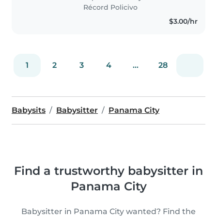
edad preescolar. Me encanta leer
Récord Policivo
cuentos, hacer manualidades y
$3.00/hr
jugar con los niños...
1
2
3
4
...
28
Babysits
Babysitter
Panama City
Find a trustworthy babysitter in
Panama City
Babysitter in Panama City wanted? Find the