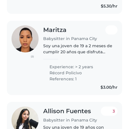
$5.30/hr
Maritza
Babysitter in Panama City
Soy una joven de 19 a 2 meses de
cumplir 20 años que disfruta
(2)
mucho de pasar tiempo con los
niños. tengo experiencia previa
Experience: > 2 years
de niñera, soy muy responsable,
Récord Policivo
paciente y divertida. Puedo..
References: 1
$3.00/hr
Allison Fuentes
3
Babysitter in Panama City
Soy una joven de 19 años con