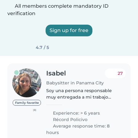
All members complete mandatory ID
verification
Sign up for free
4.7 / 5
Isabel
27
Babysitter in Panama City
Soy una persona responsable
muy entregada a mi trabajo
cumpliendo con atención y
Family favorite
mucha seriedad tengo
(8)
Experience: > 6 years
experiencia de niños hasta los 12
Récord Policivo
años y personas adultas mayor y
Average response time: 8
con excelentes..
hours