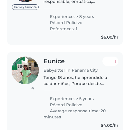
responsable, empática,
respetuosa, cariñosa con
Family favorite
conocimientos en cuidado,
Experience: > 8 years
educación infantil, estimulación
Récord Policivo
temprana y desarrollo, estoy
References: 1
estudiando ingles..
$6.00/hr
Eunice
1
Babysitter in Panama City
Tengo 18 años, he aprendido a
cuidar niños, Porque desde
(1)
pequeña he estado rodeada de
niños y tengo dos hermanos
Experience: > 5 years
menores. También he cuidado a
Récord Policivo
mis primos y a otros niños, Soy
Average response time: 20
maestra..
minutes
$4.00/hr