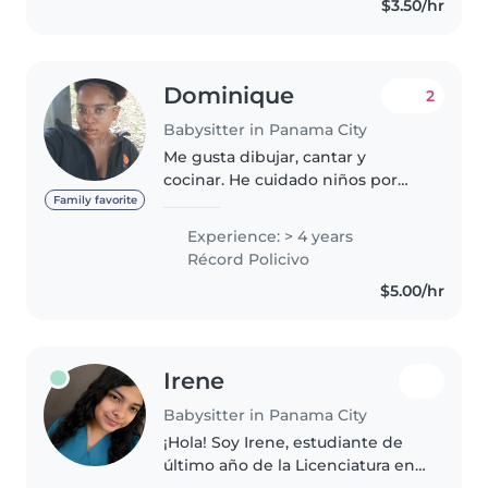
$3.50/hr
Dominique
2
Babysitter in Panama City
Me gusta dibujar, cantar y
cocinar. He cuidado niños por
cuatro años (antes de yo conocer
Family favorite
esta aplicación/web). Tal vez por
Experience: > 4 years
mi foto de perfil como también
Récord Policivo
la información que estoy..
$5.00/hr
Irene
Babysitter in Panama City
¡Hola! Soy Irene, estudiante de
último año de la Licenciatura en
Educación Preescolar. Mi