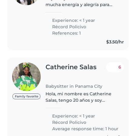
mucha energía y alegría para
pasar tiempo con los niños.
Aunque no tengo experiencia
Experience: < 1 year
formal como niñera, disfruto
Récord Policivo
mucho de actividades como
References: 1
dibujar, hacer..
$3.50/hr
Catherine Salas
6
Babysitter in Panama City
Hola, mi nombre es Catherine
Family favorite
Salas, tengo 20 años y soy
estudiante universitaria de
Educación Preescolar (turno
Experience: < 1 year
nocturno) cursando el 3 año de
Récord Policivo
la carrera. Me considero una
Average response time: 1 hour
persona..