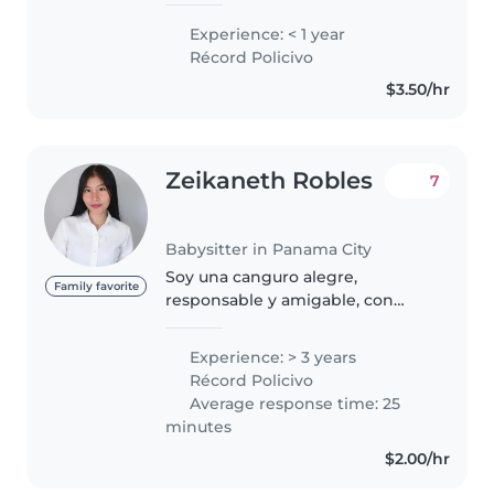
formación me permite no solo
Experience: < 1 year
brindar un cuidado seguro, sino
Récord Policivo
también fomentar el desarrollo..
$3.50/hr
Zeikaneth Robles
7
Babysitter in Panama City
Soy una canguro alegre,
Family favorite
responsable y amigable, con
experiencia cuidando niños de
todas las edades, desde bebés
Experience: > 3 years
hasta escolares. Actualmente soy
Récord Policivo
estudiante de educación
Average response time: 25
preescolar..
minutes
$2.00/hr