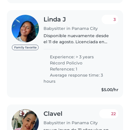
Linda J
3
Babysitter in Panama City
Disponible nuevamente desde
el 11 de agosto. Licenciada en
Educación Preescolar.
Family favorite
Experiencias con niños:
Experience: > 3 years
Cuidando a mi sobrinos y
Récord Policivo
vecinitos. Co - líder en
References: 1
departamentos infantiles...
Average response time: 3
hours
$5.00/hr
Clavel
22
Babysitter in Panama City
soy un joven de 31 años vivo en