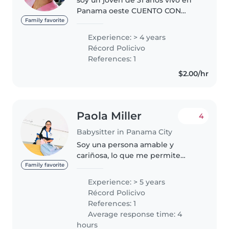
Panama oeste CUENTO CON
REFERENCIA,CAPACITACION,CURSOS,CER
Family favorite
para cuidado infantil bb de
Experience: > 4 years
meces y niños de año
Récord Policivo
*CONOSIMIENTO EN PRIMEROS
References: 1
AUXILIOS..
$2.00/hr
Paola Miller
4
Babysitter in Panama City
Soy una persona amable y
cariñosa, lo que me permite
establecer relaciones
Family favorite
interpersonales positivas. Mi
Experience: > 5 years
responsabilidad es un rasgo
Récord Policivo
destacado, convirtiéndome en
References: 1
una empleada confiable...
Average response time: 4
hours