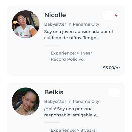
Nicolle
4
Babysitter in Panama City
Soy una joven apasionada por el
cuidado de niños. Tengo
experiencia cuidando niños de
1/2 años y cuento con
Experience: > 1 year
habilidades como lectura,
Récord Policivo
artesanía, música y juegos, que
$3.00/hr
me permiten entretener..
Belkis
Babysitter in Panama City
¡Hola! Soy una persona
responsable, amigable y
paciente con 8 años de
experiencia cuidando niños en
Experience: > 8 years