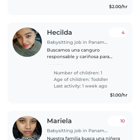
cocinando,..
$2.00/hr
Hecilda
4
Babysitting job in Panama City
Buscamos una canguro
responsable y cariñosa para
nuestro pequeño deportista de 2
años. Le encanta correr y jugar,
Number of children: 1
así que valoramos su energía y
Age of children:
Toddler
alegría. La canguro debe ser
Last activity: 1 week ago
oriunda..
$1.00/hr
Mariela
10
Babysitting job in Panama City
Nuestra familia busca una niñera