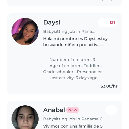
Daysi
131
Babysitting job in Panama City
Hola mi nombre es Daysi estoy
buscando niñera pro activa,
apoye con pequeñas cosas en
casa Sea honesta, responsable, y
Number of children: 3
sobre todo amorosa con los
Age of children:
Toddler
•
niños y creativa Tenga
Gradeschooler
•
Preschooler
pasaporte..
Last activity: 3 days ago
$3.00/hr
Anabel
New
Babysitting job in Panama City
Vivimos con una familia de 5