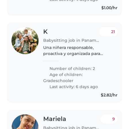
$1.00/hr
K
21
Babysitting job in Panama City
Una niñera responsable,
proactiva y organizada para
integrarse a nuestro hogar en
modalidad interna. Cuidará de
Number of children: 2
dos niños independientes y
Age of children:
curiosos, ayudando a mantener
Gradeschooler
su rutina diaria..
Last activity: 6 days ago
$2.82/hr
Mariela
9
Babysitting job in Panama City