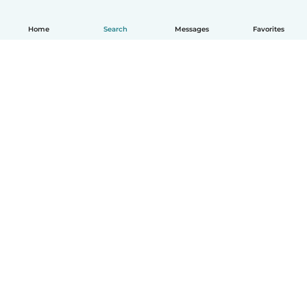
Home
Search
Messages
Favorites
English
How it works
Help
Terms & Privacy
Pricing
Company details
Babysits for Work
Community standards
© Babysits B.V.