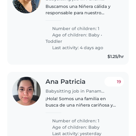
Buscamos una Niñera cálida y
responsable para nuestro
pequeño de 1 año y 3 años.
Necesitamos alguien que le
Number of children: 1
guste cocinar y que pueda
Age of children:
Baby
•
Toddler
Last activity: 4 days ago
$1.25/hr
Ana Patricia
19
Babysitting job in Panama City
¡Hola! Somos una familia en
busca de una niñera cariñosa y
responsable para cuidar a
nuestro bebé creativo y
Number of children: 1
amigable. Nos encantaría que te
Age of children:
Baby
sientas cómoda con mascotas,
Last activity: yesterday