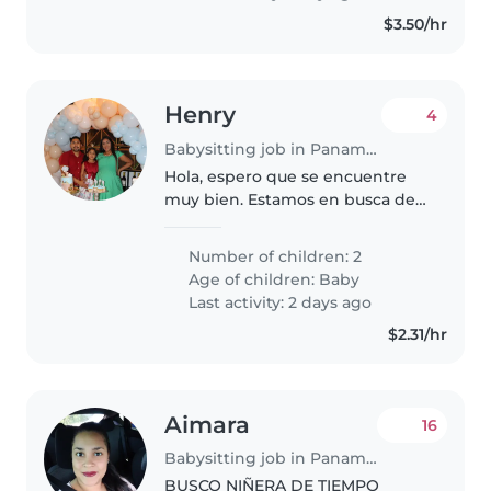
cocinando y..
$3.50/hr
Henry
4
Babysitting job in Panama City
Hola, espero que se encuentre
muy bien. Estamos en busca de
una niñera responsable, cariñosa
y comprometida para el cuidado
Number of children: 2
de nuestros dos hijos. Somos una
Age of children:
Baby
familia respetuosa, amable..
Last activity: 2 days ago
$2.31/hr
Aimara
16
Babysitting job in Panama City
BUSCO NIÑERA DE TIEMPO