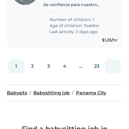
de confianza para nuestro
pequeño curioso, creativo y
deportivo. Prefieren atención en
Number of children: 1
casa y alguien que pueda c
Age of children:
Toddler
Last activity: 3 days ago
$1.25/hr
1
2
3
4
...
23
Babysits
Babysitting job
Panama City
Find a babysitting job in