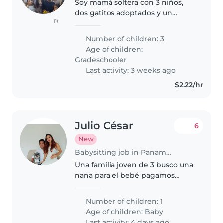
Soy mamá soltera con 3 niños,
dos gatitos adoptados y un
(1)
perrito también adoptado con
mucho amor, necesitamos de
Number of children: 3
una niñera interna con mucha
Age of children:
paciencia, dedicación y sobre
Gradeschooler
todo que..
Last activity: 3 weeks ago
$2.22/hr
Julio César
6
New
Babysitting job in Panama City
Una familia joven de 3 busco una
nana para el bebé pagamos
décimo y vacaciones
Number of children: 1
Age of children:
Baby
Last activity: 4 days ago