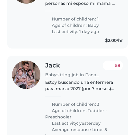
personas mi esposo mi mamá mi
hermana y mi hija
Number of children: 1
Age of children:
Baby
Last activity: 1 day ago
$2.00/hr
Jack
58
Babysitting job in Panama City
Estoy buscando una enfermera
para marzo 2027 (por 7 meses)
interna para trabajar en casa, con
un dia libre a la semana. Las
Number of children: 3
responsabilidades principales
Age of children:
Toddler
•
serían puntualmente con el..
Preschooler
Last activity: yesterday
Average response time: 5