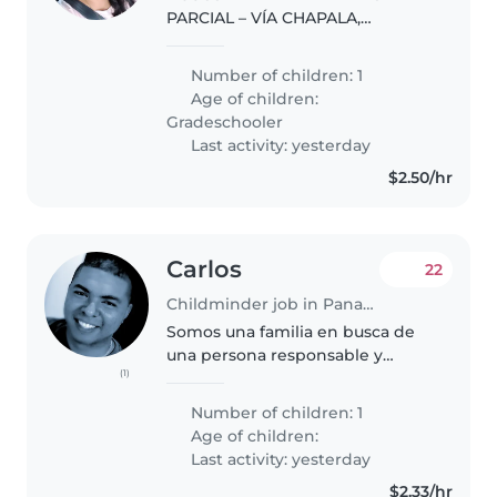
PARCIAL – VÍA CHAPALA,
ARRAIJÁN Horario: Lunes a
viernes de 2:30 p.m. a 5:00 p.m.
Number of children: 1
(Fijo). Ubicación: Vía Chapala,
Age of children:
Arraiján (Preferible si reside
Gradeschooler
cerca o en..
Last activity: yesterday
$2.50/hr
Carlos
22
Childminder job in Panama City
Somos una familia en busca de
una persona responsable y
(1)
honesta que nos ayude con la
limpieza general de la casa.
Number of children: 1
Buscamos a alguien amable,
Age of children:
organizada y con buena actitud,
Last activity: yesterday
que también..
$2.33/hr