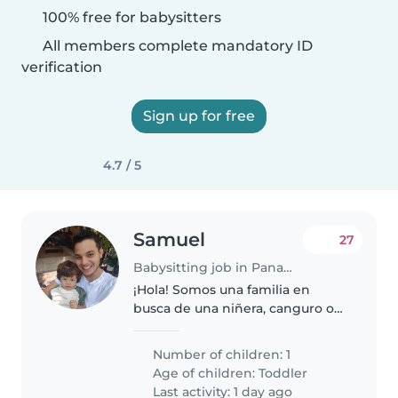
100% free for babysitters
All members complete mandatory ID
verification
Sign up for free
4.7 / 5
Samuel
27
Babysitting job in Panama City
¡Hola! Somos una familia en
busca de una niñera, canguro o
cuidador(a) para nuestro niño
pequeño. Es cariñoso, muy
Number of children: 1
energético y curioso.
Age of children:
Toddler
Necesitamos a alguien cómodo/a
Last activity: 1 day ago