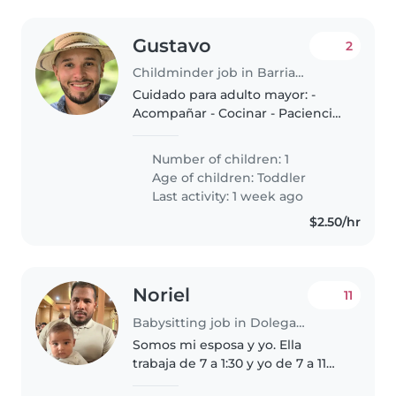
Gustavo
2
Childminder job in Barriada Juan Demóstenes Arosemena
Cuidado para adulto mayor: -
Acompañar - Cocinar - Paciencia
a adultos mayores - Limpiarla e
itinerario de medicina - Limpieza
Number of children: 1
básica de casa Salario mensual
Age of children:
Toddler
$500 neto Requisitos..
Last activity: 1 week ago
$2.50/hr
Noriel
11
Babysitting job in Dolega District
Somos mi esposa y yo. Ella
trabaja de 7 a 1:30 y yo de 7 a 11
de la noche. Mi bebe tiene 5