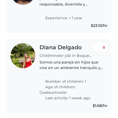
responsable, divertida y
amigable, con experiencia en
cuidar niños de todas las edades.
Experience: < 1 year
Como madre, entiendo las
$23.10/hr
necesidades de los niños y estoy
cómoda con mascotas,..
Diana Delgado
8
Childminder job in Boquete
Somos una pareja sin hijos que
vive en un ambiente tranquilo y
tenemos tres perritos que son
parte de nuestra familia, por lo
Number of children: 1
que para nosotros es muy
Age of children:
importante que la persona que..
Gradeschooler
Last activity: 1 week ago
$1.68/hr