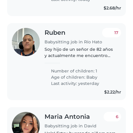
niños...
$2.68/hr
Ruben
17
Babysitting job in Río Hato
Soy hijo de un señor de 82 años
y actualmente me encuentro
buscando una persona que
pueda dedicarle tiempo de lunes
Number of children: 1
a viernes de 8am a 5pm. Se
Age of children:
Baby
dedicará a tareas de limpieza,
Last activity: yesterday
cocina..
$2.22/hr
Maria Antonia
6
Babysitting job in David