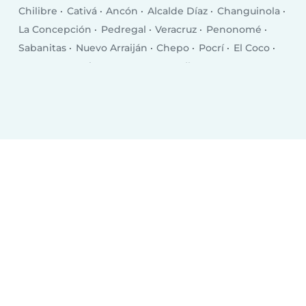
Chilibre
Cativá
Ancón
Alcalde Díaz
Changuinola
La Concepción
Pedregal
Veracruz
Penonomé
Sabanitas
Nuevo Arraiján
Chepo
Pocrí
El Coco
San Juan Bautista
Puerto Armuelles
Las Lomas
El Empalme
Monagrillo
Volcán
Llano Bonito
Chitré
Las Tablas
Puerto Pilón
Almirante
Vista Alegre
Aguadulce
Canto del Llano