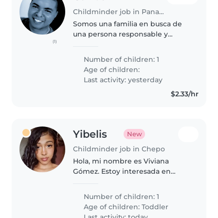
Childminder job in Panama City
Somos una familia en busca de
una persona responsable y
(1)
honesta que nos ayude con la
limpieza general de la casa.
Number of children: 1
Buscamos a alguien amable,
Age of children:
organizada y con buena actitud,
Last activity: yesterday
que también..
$2.33/hr
Yibelis
New
Childminder job in Chepo
Hola, mi nombre es Viviana
Gómez. Estoy interesada en
trabajar como niñera. Soy una
persona responsable, cariñosa,
Number of children: 1
paciente y atenta, y me gusta
Age of children:
Toddler
mucho compartir y cuidar a los
Last activity: today