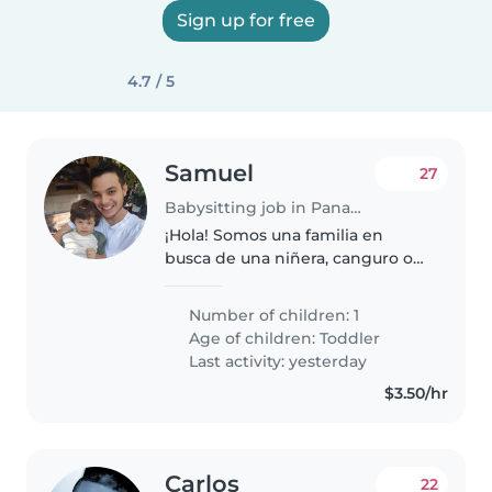
Sign up for free
4.7 / 5
Samuel
27
Babysitting job in Panama City
¡Hola! Somos una familia en
busca de una niñera, canguro o
cuidador(a) para nuestro niño
pequeño. Es cariñoso, muy
Number of children: 1
energético y curioso.
Age of children:
Toddler
Necesitamos a alguien cómodo/a
Last activity: yesterday
cocinando y..
$3.50/hr
Carlos
22