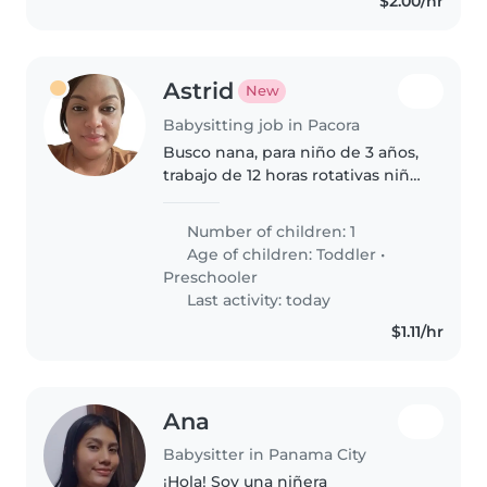
$2.00/hr
Astrid
New
Babysitting job in Pacora
Busco nana, para niño de 3 años,
trabajo de 12 horas rotativas niño
tiene que realizar quehaceres
del hogar preferiblemente que
Number of children: 1
duerma en ksa por.mis turnos
Age of children:
Toddler
•
rotativos, al. mas
Preschooler
detalladamente..
Last activity: today
$1.11/hr
Ana
Babysitter in Panama City
¡Hola! Soy una niñera