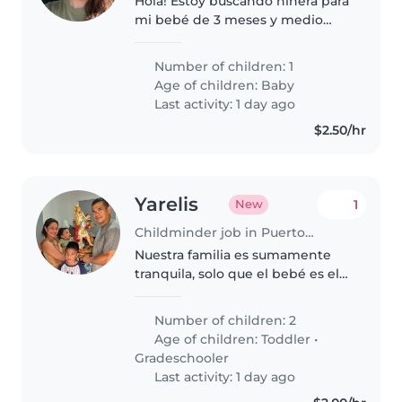
Hola! Estoy buscando niñera para
mi bebé de 3 meses y medio
para los días sábado y domingo.
Entrando sábado 7 am y saliendo
Number of children: 1
lunes 7 am. Mujer proactiva,
Age of children:
Baby
dedicada, honrada y amorosa..
Last activity: 1 day ago
$2.50/hr
Yarelis
1
New
Childminder job in Puerto Caimito
Nuestra familia es sumamente
tranquila, solo que el bebé es el
spider man de la casa, todo lo
quiere andar trepando y
Number of children: 2
explorando.
Age of children:
Toddler
•
Gradeschooler
Last activity: 1 day ago