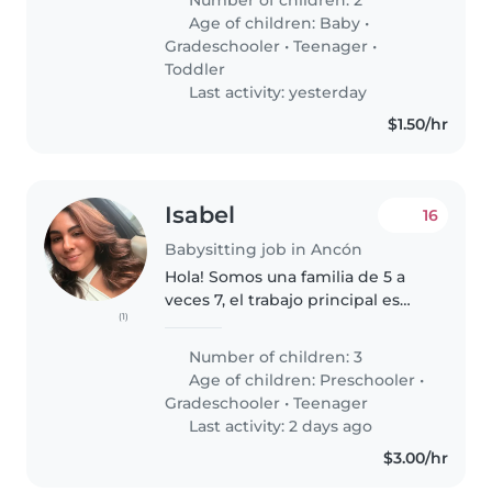
honesta y de confianza para
Age of children:
Baby
•
trabajar con disponibilidad para
Gradeschooler
•
Teenager
•
dormir..
Toddler
Last activity: yesterday
$1.50/hr
Isabel
16
Babysitting job in Ancón
Hola! Somos una familia de 5 a
veces 7, el trabajo principal es
(1)
cuidar de los niños, nuestros
hijos tienen 10, 7 y 5 años, todos
Number of children: 3
van a la escuela de 8 am a 3 pm,
Age of children:
Preschooler
•
por lo que no escuela..
Gradeschooler
•
Teenager
Last activity: 2 days ago
$3.00/hr