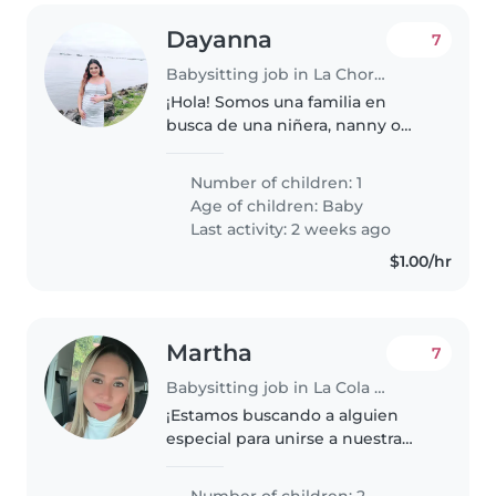
Dayanna
7
Babysitting job in La Chorrera
¡Hola! Somos una familia en
busca de una niñera, nanny o
cuidador(a) para nuestro bebé
curioso, creativo y amigable. Nos
Number of children: 1
encantaría alguien que pueda
Age of children:
Baby
cuidar a nuestro pequeño en
Last activity: 2 weeks ago
nuestra..
$1.00/hr
Martha
7
Babysitting job in La Cola de San Pablo Viejo
¡Estamos buscando a alguien
especial para unirse a nuestra
familia! ❤️ Buscamos una
persona responsable, cariñosa,
Number of children: 2