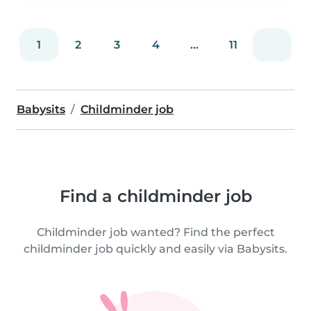
1
2
3
4
...
11
Babysits
Childminder job
Find a childminder job
Childminder job wanted? Find the perfect
childminder job quickly and easily via Babysits.