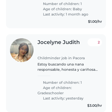
meses es un bebe super
Number of children: 1
amigable, no llora, no molesta, el
Age of children:
Baby
es super tranquilo juega y es
Last activity: 1 month ago
muy..
$1.00/hr
Jocelyne Judith
2
Childminder job in Pacora
Estoy buscando una nana
responsable, honesta y cariñosa,
que realmente disfrute cuidar
niños. El trabajo consiste en
Number of children: 1
acompañar y cuidar a un niño de
Age of children:
9 años, llevarlo y recogerlo de..
Gradeschooler
Last activity: yesterday
$3.00/hr