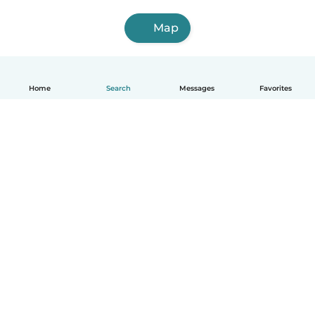
Map
Home
Search
Messages
Favorites
English
How it works
Help
Terms & Privacy
Pricing
Company details
Babysits for Work
Community standards