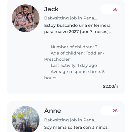
Jack
58
Babysitting job in Panama City
Estoy buscando una enfermera
para marzo 2027 (por 7 meses)
interna para trabajar en casa, con
un dia libre a la semana. Las
Number of children: 3
responsabilidades principales
Age of children:
Toddler
•
serían puntualmente con el..
Preschooler
Last activity: 1 day ago
Average response time: 5
hours
$2.00/hr
Anne
28
Babysitting job in Panama City
Soy mamá soltera con 3 niños,