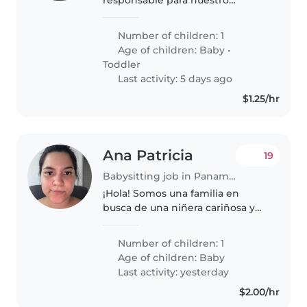
pequeño de 1 año y 3 años.
Necesitamos alguien que le
Number of children: 1
guste cocinar y que pueda
Age of children:
Baby
•
Toddler
Last activity: 5 days ago
$1.25/hr
Ana Patricia
19
Babysitting job in Panama City
¡Hola! Somos una familia en
busca de una niñera cariñosa y
responsable para cuidar a
nuestro bebé creativo y
Number of children: 1
amigable. Nos encantaría que te
Age of children:
Baby
sientas cómoda con mascotas,
Last activity: yesterday
cocinando,..
$2.00/hr