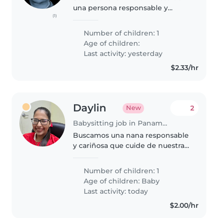
una persona responsable y
(1)
honesta que nos ayude con la
limpieza general de la casa.
Number of children: 1
Buscamos a alguien amable,
Age of children:
organizada y con buena actitud,
Last activity: yesterday
que también..
$2.33/hr
Daylin
2
New
Babysitting job in Panama City
Buscamos una nana responsable
y cariñosa que cuide de nuestra
bebé. Necesitamos alguien
cómodo con cocinar y ayudar en
Number of children: 1
las labores del hogar. Si tienes
Age of children:
Baby
experiencia, ¡contáctanos!
Last activity: today
$2.00/hr