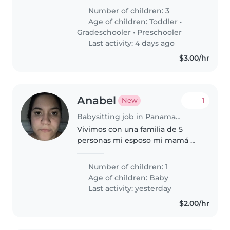
casa Sea honesta, responsable, y
Number of children: 3
sobre todo amorosa con los
Age of children:
Toddler
•
niños y creativa Tenga
Gradeschooler
•
Preschooler
pasaporte..
Last activity: 4 days ago
$3.00/hr
Anabel
1
New
Babysitting job in Panama City
Vivimos con una familia de 5
personas mi esposo mi mamá mi
hermana y mi hija
Number of children: 1
Age of children:
Baby
Last activity: yesterday
$2.00/hr