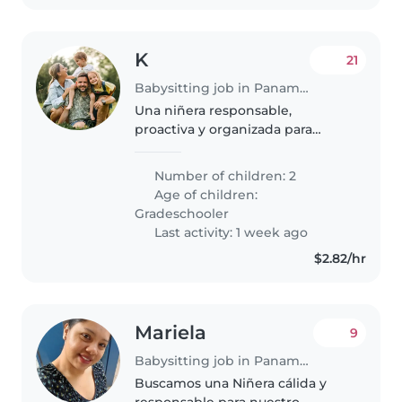
K
21
Babysitting job in Panama City
Una niñera responsable,
proactiva y organizada para
integrarse a nuestro hogar en
modalidad interna. Cuidará de
Number of children: 2
dos niños independientes y
Age of children:
curiosos, ayudando a mantener
Gradeschooler
su rutina diaria..
Last activity: 1 week ago
$2.82/hr
Mariela
9
Babysitting job in Panama City
Buscamos una Niñera cálida y
responsable para nuestro