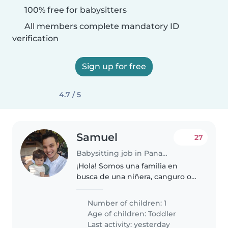
100% free for babysitters
All members complete mandatory ID
verification
Sign up for free
4.7 / 5
Samuel
27
Babysitting job in Panama City
¡Hola! Somos una familia en
busca de una niñera, canguro o
cuidador(a) para nuestro niño
pequeño. Es cariñoso, muy
Number of children: 1
energético y curioso.
Age of children:
Toddler
Necesitamos a alguien cómodo/a
Last activity: yesterday