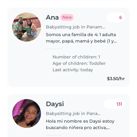
Ana
6
New
Babysitting job in Panama City
Somos una familia de 4: 1 adulta
mayor, papá, mamá y bebé (1 y
medio) somos emprendedores
desde casa y necesitamos ayuda
Number of children: 1
para cuidar al niño mientras
Age of children:
Toddler
mamá se encarga de cocinar
Last activity: today
pedido
$3.50/hr
Daysi
131
Babysitting job in Panama City
Hola mi nombre es Daysi estoy
buscando niñera pro activa,
apoye con pequeñas cosas en