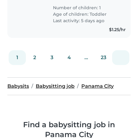
deportivo. Prefieren atención en
Number of children: 1
casa y alguien que pueda c
Age of children:
Toddler
Last activity: 5 days ago
$1.25/hr
1
2
3
4
...
23
Babysits
Babysitting job
Panama City
Find a babysitting job in
Panama City