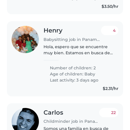
cocinando y..
$3.50/hr
Henry
4
Babysitting job in Panama City
Hola, espero que se encuentre
muy bien. Estamos en busca de
una niñera responsable, cariñosa
y comprometida para el cuidado
Number of children: 2
de nuestros dos hijos. Somos una
Age of children:
Baby
familia respetuosa, amable..
Last activity: 3 days ago
$2.31/hr
Carlos
22
Childminder job in Panama City
Somos una familia en busca de