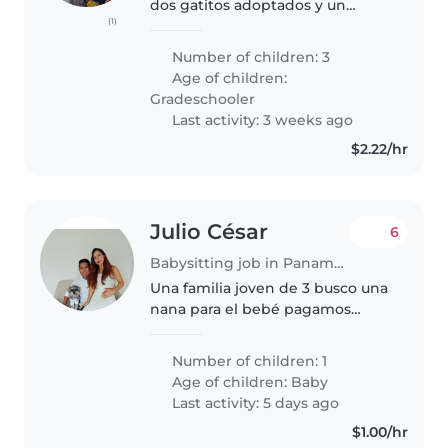
dos gatitos adoptados y un
(1)
perrito también adoptado con
mucho amor, necesitamos de
Number of children: 3
una niñera interna con mucha
Age of children:
paciencia, dedicación y sobre
Gradeschooler
todo que..
Last activity: 3 weeks ago
$2.22/hr
Julio César
6
Babysitting job in Panama City
Una familia joven de 3 busco una
nana para el bebé pagamos
décimo y vacaciones
Number of children: 1
Age of children:
Baby
Last activity: 5 days ago
$1.00/hr