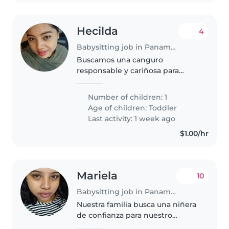
Hecilda
4
Babysitting job in Panama City
Buscamos una canguro
responsable y cariñosa para
nuestro pequeño deportista de 2
años. Le encanta correr y jugar,
Number of children: 1
así que valoramos su energía y
Age of children:
Toddler
alegría. La canguro debe ser
Last activity: 1 week ago
oriunda..
$1.00/hr
Mariela
10
Babysitting job in Panama City
Nuestra familia busca una niñera
de confianza para nuestro
pequeño curioso, creativo y